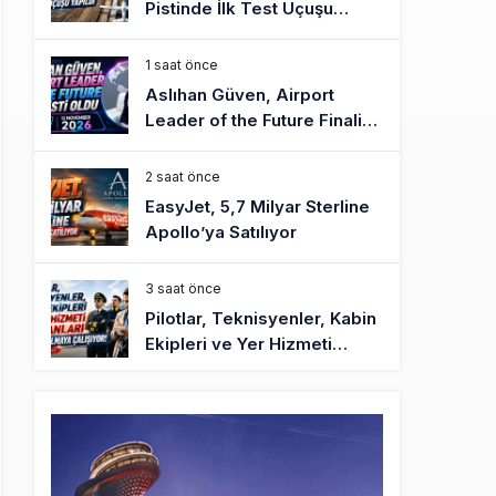
Pistinde İlk Test Uçuşu
Yapıldı
1 saat önce
Aslıhan Güven, Airport
Leader of the Future Finalisti
Oldu
2 saat önce
EasyJet, 5,7 Milyar Sterline
Apollo’ya Satılıyor
3 saat önce
Pilotlar, Teknisyenler, Kabin
Ekipleri ve Yer Hizmeti
Çalışanları Gazeteci Olmaya
Çalışıyor!
6 saat önce
BookingAgora’dan Dubai’ye
iki FAM Trip