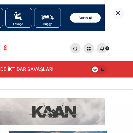
0
0
DE İKTİDAR SAVAŞLARI
alışıyor!