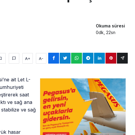
Okuma süresi
0dk, 22sn
A+
A-
’ne ait Let L-
Cumhuriyeti
tirerek saat
ıktı ve sağ ana
 stabilize ve sağ
yük hasar