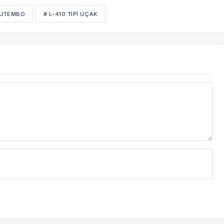
BUTEMBO
# L-410 TIPI UÇAK