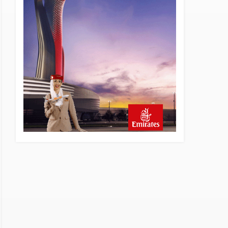
8 saat önce
AJet Uçuşlarıyla Rus Turist
İçin Yeni Türkiye Rotası
9 saat önce
Airbus Temmuz bilançosunu
açıkladı: 204 yeni sipariş
9 saat önce
İstanbul uçağına polis
köpeklerle girdi: 3 yolcu
indirildi
10 saat önce
AyJet eğitim uçağı Hezarfen
yakınında kırım geçirdi