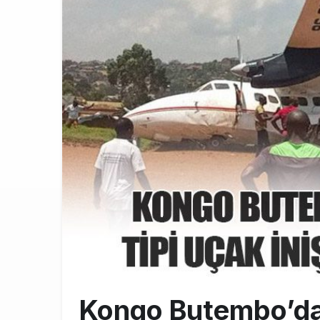
AJet Uçuşlar
10:56
Airbus Temmu
10:00
SunExpress 
18:40
Kongo Butembo’da 