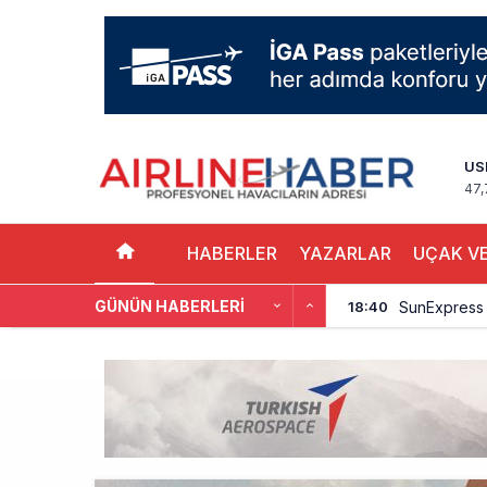
US
47,
HABERLER
YAZARLAR
UÇAK VE
GÜNÜN HABERLERI
İstanbul Hava
17:59
Aslıhan Güven
17:11
EasyJet, 5,7 
16:27
Pilotlar, Te
15:26
BookingAgor
12:58