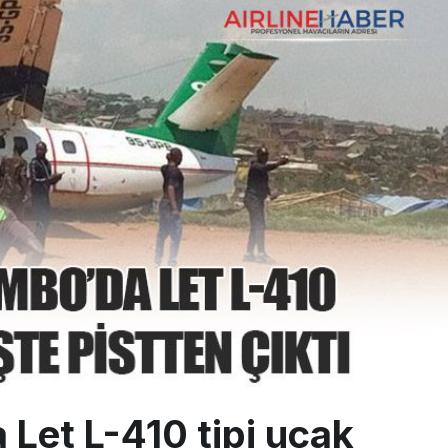
ıyla Rus Turist İçin Yeni Türkiye Rotası
z bilançosunu açıkladı: 204 yeni sipariş
Günlük Yolcu Rekorunu 72 Bin 340’a Çıkardı
Let L-410 tipi uçak