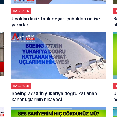
HABERLER
H
Uçaklardaki statik deşarj çubukları ne işe
B
yararlar
HABERLER
H
Boeing 777X’in yukarıya doğru katlanan
U
kanat uçlarının hikayesi
n