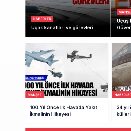
MANŞ
HABERLER
Uçuş K
Uçak kanatları ve görevleri
Güvenl
Dönüm
HABERLER
HABERLE
34 yıl önce yanardağ
Hava 
küllerinden geçince dört
radom
motoru da durdu
mi?