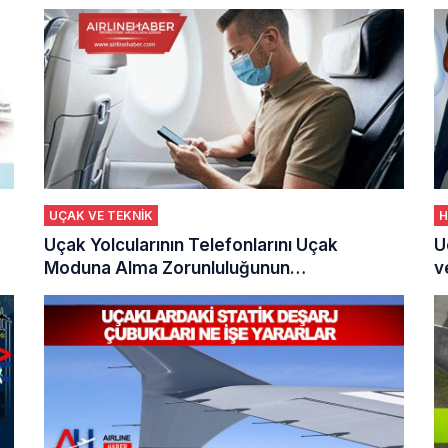
UÇAK VE TEKNİK
H
Uçak Yolcularının Telefonlarını Uçak
U
Moduna Alma Zorunluluğunun
v
Arkasındaki Nedenler