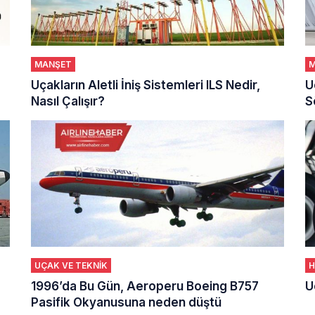
MANŞET
M
Uçakların Aletli İniş Sistemleri ILS Nedir,
U
Nasıl Çalışır?
S
UÇAK VE TEKNİK
H
1996’da Bu Gün, Aeroperu Boeing B757
U
Pasifik Okyanusuna neden düştü