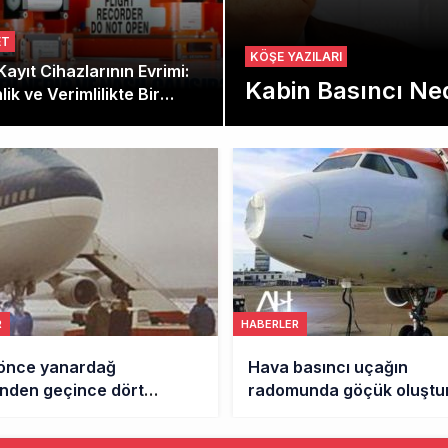
ET
KÖŞE YAZILARI
ayıt Cihazlarının Evrimi:
Kabin Basıncı Ne
ik ve Verimlilikte Bir
 Noktası
R
MANŞET
basıncı uçağın
Yağmur, Kar ve Dolu Uçak
unda göçük oluşturabilir
Jet Motorlarını Nasıl Etkil