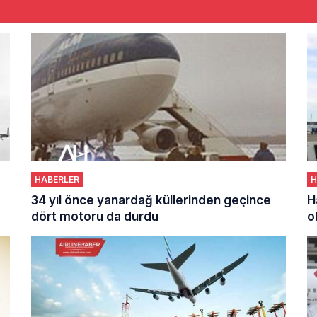
HABERLER
H
34 yıl önce yanardağ küllerinden geçince
H
dört motoru da durdu
o