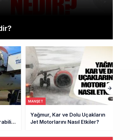
dir?
MANŞET
MANŞET
ların
Uçakların Aletli İniş Sistemleri
er?
ILS Nedir, Nasıl Çalışır?