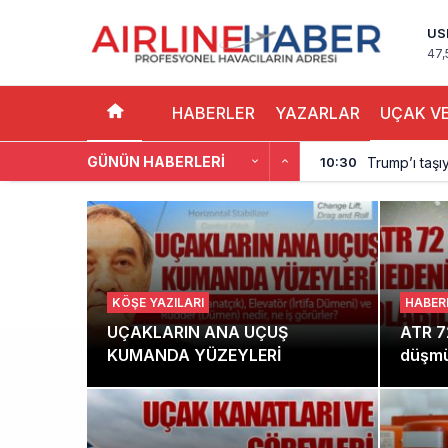
US
47,
HABERLER
YAZARLAR
UÇAK VE
GÜNÜN HABERLERI
Trump’ı taşı
10:30
Emirates A38
10:00
Emirates’in r
9:14
DHL uçağı hav
8:37
KÖŞE YAZILARI
HABER
SpaceX Falcon
8:11
UÇAKLARIN ANA UÇUŞ
ATR 7
KUMANDA YÜZEYLERİ
düşmüş
Üniformasız Di
7:50
ISG’nin term
16:20
AJet’ten Yurt
11:41