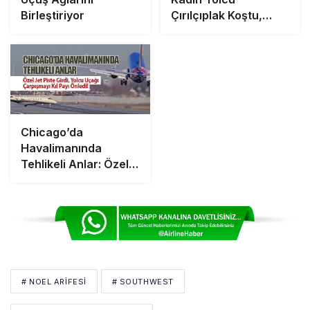
Birleştiriyor
Çırılçıplak Koştu,
Uçak Geri Döndü
Chicago’da
Havalimanında
Tehlikeli Anlar: Özel
Jet Piste Girdi, Yolcu
Uçağı Çarpışmayı Kıl
Payı Önledi!
# NOEL ARIFESI
# SOUTHWEST