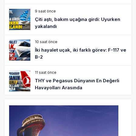
9 saat önce
Çiti aştı, bakım uçağına girdi: Uyurken
yakalandı
10 saat önce
İki hayalet uçak, iki farklı görev: F-117 ve
B-2
11 saat önce
THY ve Pegasus Dünyanın En Değerli
Havayolları Arasında
12 saat önce
Fly Baghdad ABD yaptırım listesinden
çıkarıldı
13 saat önce