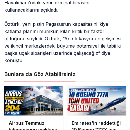
Havalimanı’ndaki yeni terminal binasını
kullanacaklarını açıkladı.
Öztürk, yeni pistin Pegasus’un kapasitesini ikiye
katlama planını mümkün kılan kritik bir faktör
olduğunu söyledi. Öztürk, “Ana lokasyonun gelişmesi
ve ikincil merkezlerdeki büyüme potansiyeli ile tabii ki
başka uçak siparişleri üzerinde çalışacağız” diye
konuştu.
Bunlara da Göz Atabilirsiniz
Airbus Temmuz
Emirates’in reddettiği
bilançosunu açıkladı:
10 Boeing 777X için