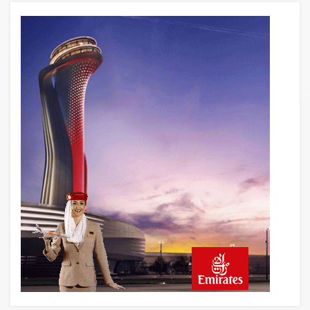
17 saat önce
Cebu Pacific Uçağı Kalkış Öncesi Pistten
Çıktı, Uçuşlar Durdu