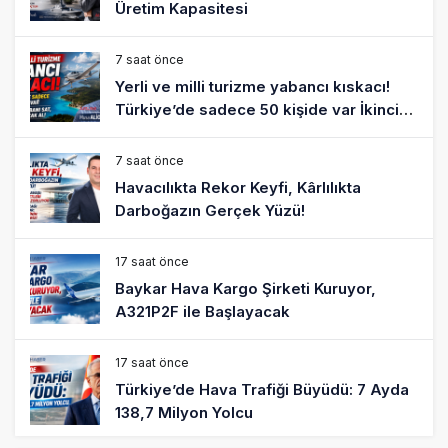
Üretim Kapasitesi
7 saat önce
Yerli ve milli turizme yabancı kıskacı!
Türkiye’de sadece 50 kişide var İkinci
arabanı sat, ‘pır pır’ uçak al!
7 saat önce
Havacılıkta Rekor Keyfi, Kârlılıkta
Darboğazın Gerçek Yüzü!
17 saat önce
Baykar Hava Kargo Şirketi Kuruyor,
A321P2F ile Başlayacak
17 saat önce
Türkiye’de Hava Trafiği Büyüdü: 7 Ayda
138,7 Milyon Yolcu