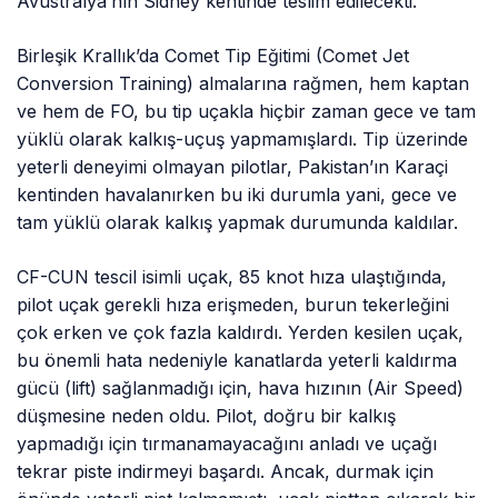
Avustralya’nın Sidney kentinde teslim edilecekti.
Birleşik Krallık’da Comet Tip Eğitimi (Comet Jet
Conversion Training) almalarına rağmen, hem kaptan
ve hem de FO, bu tip uçakla hiçbir zaman gece ve tam
yüklü olarak kalkış-uçuş yapmamışlardı. Tip üzerinde
yeterli deneyimi olmayan pilotlar, Pakistan’ın Karaçi
kentinden havalanırken bu iki durumla yani, gece ve
tam yüklü olarak kalkış yapmak durumunda kaldılar.
CF-CUN tescil isimli uçak, 85 knot hıza ulaştığında,
pilot uçak gerekli hıza erişmeden, burun tekerleğini
çok erken ve çok fazla kaldırdı. Yerden kesilen uçak,
bu önemli hata nedeniyle kanatlarda yeterli kaldırma
gücü (lift) sağlanmadığı için, hava hızının (Air Speed)
düşmesine neden oldu. Pilot, doğru bir kalkış
yapmadığı için tırmanamayacağını anladı ve uçağı
tekrar piste indirmeyi başardı. Ancak, durmak için