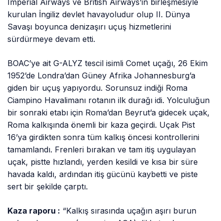
Imperial Airways ve British Airways’in birleşmesiyle
kurulan İngiliz devlet havayoludur olup II. Dünya
Savaşı boyunca denizaşırı uçuş hizmetlerini
sürdürmeye devam etti.
BOAC’ye ait G-ALYZ tescil isimli Comet uçağı, 26 Ekim
1952’de Londra’dan Güney Afrika Johannesburg’a
giden bir uçuş yapıyordu. Sorunsuz indiği Roma
Ciampino Havalimanı rotanın ilk durağı idi. Yolculuğun
bir sonraki etabı için Roma’dan Beyrut’a gidecek uçak,
Roma kalkışında önemli bir kaza geçirdi. Uçak Pist
16’ya girdikten sonra tüm kalkış öncesi kontrollerini
tamamlandı. Frenleri bırakan ve tam itiş uygulayan
uçak, pistte hızlandı, yerden kesildi ve kısa bir süre
havada kaldı, ardından itiş gücünü kaybetti ve piste
sert bir şekilde çarptı.
Kaza raporu :
“Kalkış sırasında uçağın aşırı burun