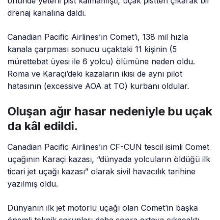
önünde yeterli pist kalmamıştı, uçak pistten çıkarak bir
drenaj kanalına daldı.
Canadian Pacific Airlines’ın Comet’i, 138 mil hızla
kanala çarpması sonucu uçaktaki 11 kişinin (5
mürettebat üyesi ile 6 yolcu) ölümüne neden oldu.
Roma ve Karaçi’deki kazaların ikisi de aynı pilot
hatasının (excessive AOA at TO) kurbanı oldular.
Oluşan ağır hasar nedeniyle bu uçak
da kâl edildi.
Canadian Pacific Airlines’ın CF-CUN tescil isimli Comet
uçağının Karaçi kazası, “dünyada yolcuların öldüğü ilk
ticari jet uçağı kazası” olarak sivil havacılık tarihine
yazılmış oldu.
Dünyanın ilk jet motorlu uçağı olan Comet’in başka
önemli teknik sorunları daha sonra ortaya çıkacaktı.