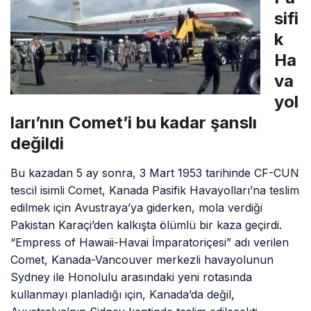
sifi
k
Ha
va
yol
ları’nın Comet’i bu kadar şanslı
değildi
Bu kazadan 5 ay sonra, 3 Mart 1953 tarihinde CF-CUN
tescil isimli Comet, Kanada Pasifik Havayolları’na teslim
edilmek için Avustraya’ya giderken, mola verdiği
Pakistan Karaçi’den kalkışta ölümlü bir kaza geçirdi.
“Empress of Hawaii-Havai İmparatoriçesi” adı verilen
Comet, Kanada-Vancouver merkezli havayolunun
Sydney ile Honolulu arasındaki yeni rotasında
kullanmayı planladığı için, Kanada’da değil,