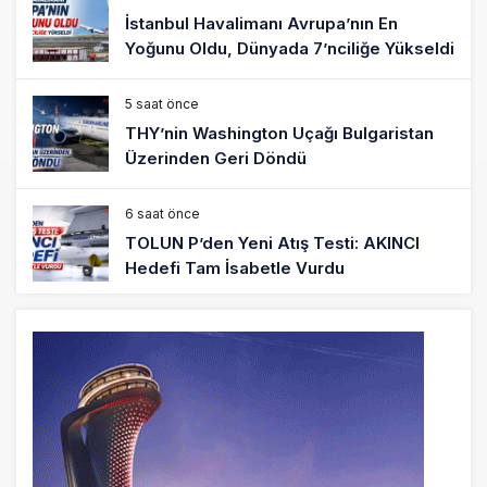
İstanbul Havalimanı Avrupa’nın En
Yoğunu Oldu, Dünyada 7’nciliğe Yükseldi
5 saat önce
THY’nin Washington Uçağı Bulgaristan
Üzerinden Geri Döndü
6 saat önce
TOLUN P’den Yeni Atış Testi: AKINCI
Hedefi Tam İsabetle Vurdu
6 saat önce
Türkiye’nin Milli Motor Projelerinde Yeni
Dönem: TEI TEKNOLOJİ Kuruldu
22 saat önce
SunExpress Günlük Yolcu Rekorunu 72