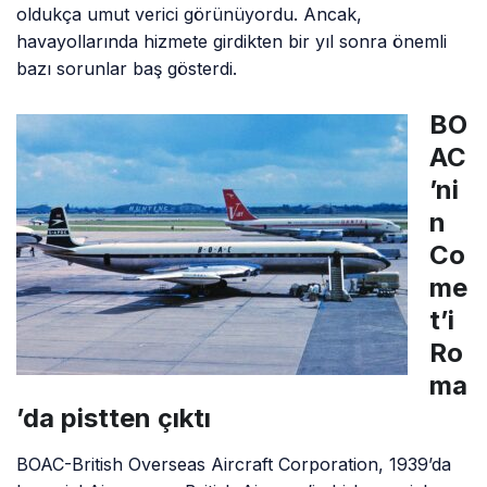
oldukça umut verici görünüyordu. Ancak,
havayollarında hizmete girdikten bir yıl sonra önemli
bazı sorunlar baş gösterdi.
BO
AC
’ni
n
Co
me
t’i
Ro
ma
’da pistten çıktı
BOAC-British Overseas Aircraft Corporation, 1939’da