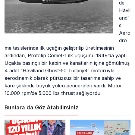
de
Havil
and’
s
Aero
dro
me tesislerinde ilk uçağın geliştirilip üretilmesinin
ardından, Prototip Comet-1 ilk uçuşunu 1949’da yaptı.
Uçakta basınçlı bir kabin ve kanatların içine gömülmüş
4 adet “Havilland Ghost-50 Turbojet” motoruyla
aerodinamik olarak pürüzsüz bir tasarıma sahip ve
kare şeklinde büyük yolcu pencereleri vardı. Motor
10.000 rpm’de 5.000 lbs thrust sağlıyordu.
Bunlara da Göz Atabilirsiniz