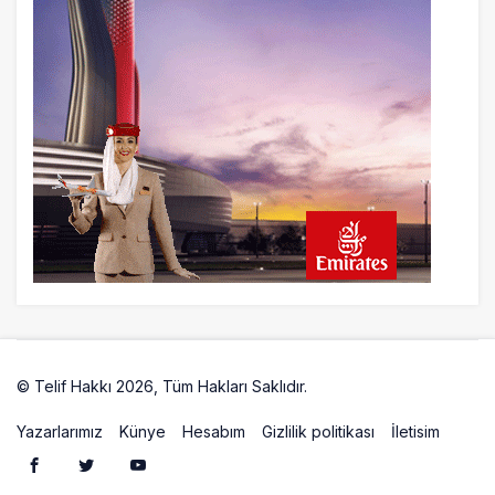
Bin 340’a Çıkardı
23 saat önce
İstanbul Havalimanı’nın 4. Pistinde İlk
Test Uçuşu Yapıldı
23 saat önce
Aslıhan Güven, Airport Leader of the
Future Finalisti Oldu
© Telif Hakkı 2026, Tüm Hakları Saklıdır.
Artelio
Yazarlarımız
Künye
Hesabım
Gizlilik politikası
İletisim