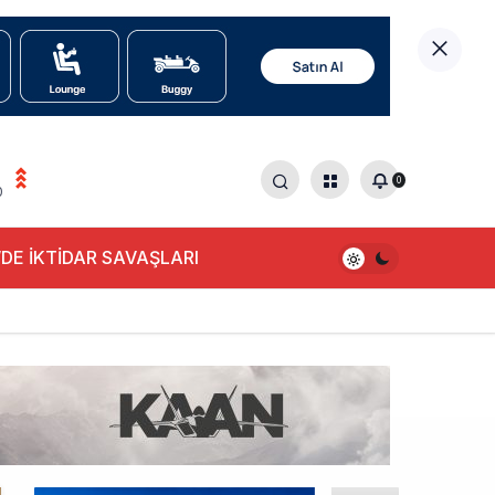
0
0
DE İKTİDAR SAVAŞLARI
alışıyor!