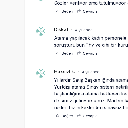
Sözler veriliyor ama tutulmuyoor 
Beğen
Cevapla
Dikkat
4 yıl önce
•
Atama yapılacak kadın personele d
soruşturulsun.Thy ye gibi bir kuru
Beğen
Cevapla
Haksızlık.
4 yıl önce
•
Yıllardır Satış Başkanlığında atama
Yurtdışı atama Sınav sistemi getirilm
başkanlığında atama bekleyen kadın 
de sınav getiriyorsunuz. Madem kad
neden biz erkeklerden sınavsız bir
Beğen
Cevapla