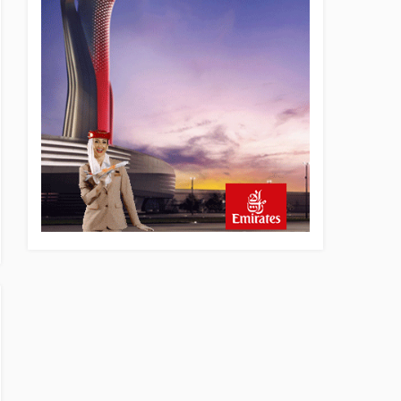
16 saat önce
AJet Uçuşlarıyla Rus Turist
İçin Yeni Türkiye Rotası
17 saat önce
Airbus Temmuz bilançosunu
açıkladı: 204 yeni sipariş
17 saat önce
İstanbul uçağına polis
köpeklerle girdi: 3 yolcu
indirildi
18 saat önce
AyJet eğitim uçağı Hezarfen
yakınında kırım geçirdi