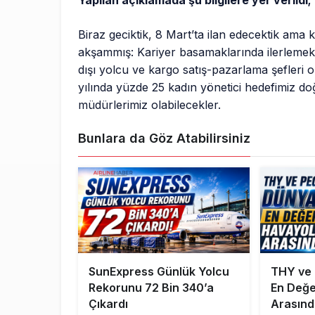
Yapılan açıklamada şu bilgilere yer verildi;
Biraz geciktik, 8 Mart’ta ilan edecektik ama 
akşammış: Kariyer basamaklarında ilerlemek 
dışı yolcu ve kargo satış-pazarlama şefleri
yılında yüzde 25 kadın yönetici hedefimiz d
müdürlerimiz olabilecekler.
Bunlara da Göz Atabilirsiniz
SunExpress Günlük Yolcu
THY ve
Rekorunu 72 Bin 340’a
En Değer
Çıkardı
Arasınd