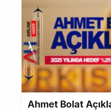
BookingAgor
12:58
AJet Uçuşlar
10:56
Airbus Temmu
10:00
Ahmet Bolat Açıkla