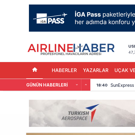
US
47,
HABERLER
YAZARLAR
UÇAK VE
GÜNÜN HABERLERI
SunExpress 
18:40
İstanbul Hava
17:59
Aslıhan Güven
17:11
EasyJet, 5,7 
16:27
Pilotlar, Te
15:26