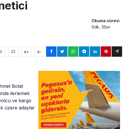
netici
Okuma süresi
0dk, 35sn
A+
A-
hmet Bolat
nda ilerlemek
 yolcu ve kargo
ek üzere adaylar