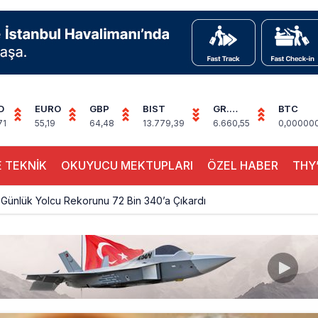
D
EURO
GBP
BIST
GR.
BTC
ALTIN
71
55,19
64,48
13.779,39
6.660,55
0,00000
 TEKNİK
OKUYUCU MEKTUPLARI
ÖZEL HABER
THY’
Günlük Yolcu Rekorunu 72 Bin 340’a Çıkardı
limanı’nın 4. Pistinde İlk Test Uçuşu Yapıldı
, Airport Leader of the Future Finalisti Oldu
Milyar Sterline Apollo’ya Satılıyor
knisyenler, Kabin Ekipleri ve Yer Hizmeti Çalışanları Gazeteci Olmaya Ç