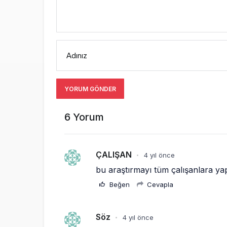
Adınız
YORUM GÖNDER
6 Yorum
ÇALIŞAN
4 yıl önce
•
bu araştırmayı tüm çalışanlara ya
Beğen
Cevapla
Söz
4 yıl önce
•