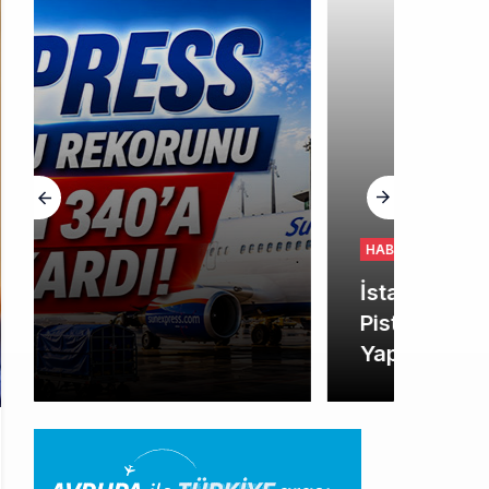
HABERLER
İstanbul Havalimanı’nın 4.
Pistinde İlk Test Uçuşu
Yapıldı