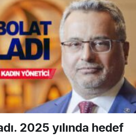
a’dan Dubai’ye iki FAM Trip
ıyla Rus Turist İçin Yeni Türkiye Rotası
z bilançosunu açıkladı: 204 yeni sipariş
dı. 2025 yılında hedef