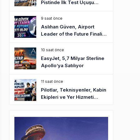
Pistinde İlk Test Uçuşu
Yapıldı
9 saat önce
Aslıhan Güven, Airport
Leader of the Future Finalisti
Oldu
10 saat önce
EasyJet, 5,7 Milyar Sterline
Apollo’ya Satılıyor
11 saat önce
Pilotlar, Teknisyenler, Kabin
Ekipleri ve Yer Hizmeti
Çalışanları Gazeteci Olmaya
Çalışıyor!
14 saat önce
BookingAgora’dan Dubai’ye
iki FAM Trip