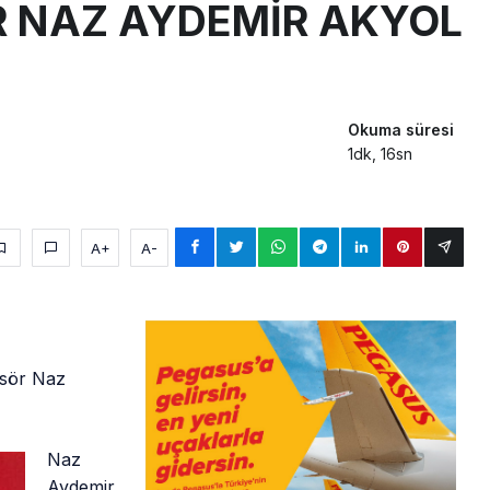
R NAZ AYDEMİR AKYOL
Okuma süresi
1dk, 16sn
A+
A-
asör Naz
Naz
Aydemir