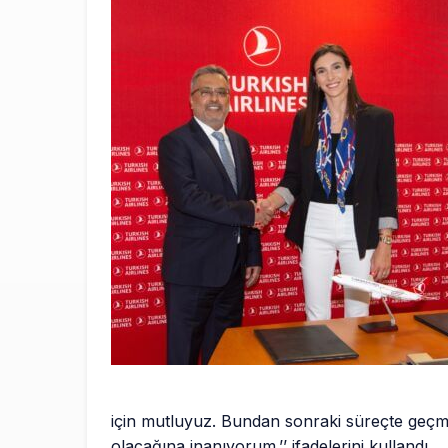
için mutluyuz. Bundan sonraki süreçte geçmi
olacağına inanıyorum.’’ ifadelerini kullandı.