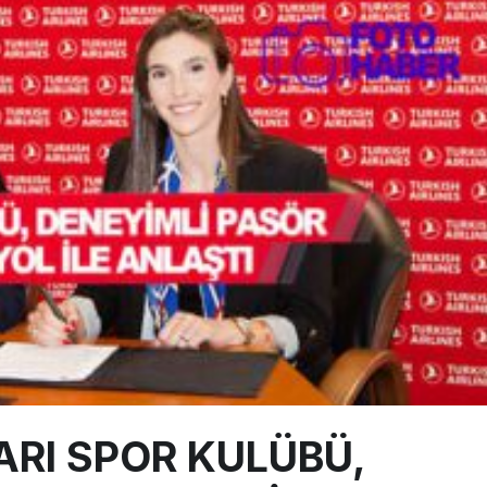
ABD yaptırım listesinden çıkarıldı
aklar Avrupa’da kısa rotalara hazırlanıyor
yan Marine One, yolcu uçağına fazla yaklaştı
RI SPOR KULÜBÜ,