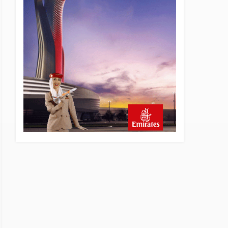
6 saat önce
Elektrikli uçaklar Avrupa’da
kısa rotalara hazırlanıyor
7 saat önce
Trump’ı taşıyan Marine One,
yolcu uçağına fazla yaklaştı
7 saat önce
Emirates A380 yolcu
rahatsızlanınca İstanbul’a
indi
8 saat önce
Emirates’in reddettiği 10
Boeing 777X için United
kararı
8 saat önce
DHL uçağı havada cisimle