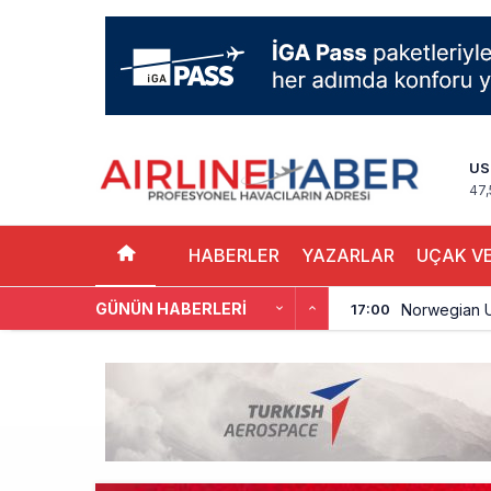
US
47,
HABERLER
YAZARLAR
UÇAK VE
GÜNÜN HABERLERI
Norwegian U
17:00
British Airw
16:00
Çiti aştı, b
15:00
İki hayalet u
14:00
THY ve Pega
13:00