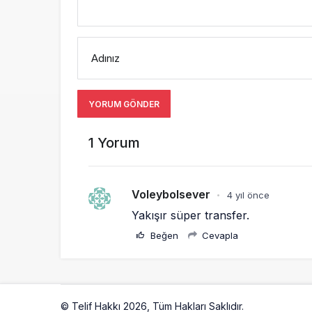
Adınız
YORUM GÖNDER
1 Yorum
Voleybolsever
4 yıl önce
•
Yakışır süper transfer. 
Beğen
Cevapla
© Telif Hakkı 2026, Tüm Hakları Saklıdır.
Artelio