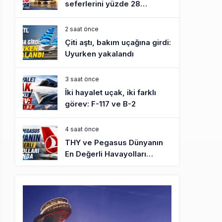
seferlerini yüzde 28
azaltıyor
2 saat önce
Çiti aştı, bakım uçağına girdi:
Uyurken yakalandı
3 saat önce
İki hayalet uçak, iki farklı
görev: F-117 ve B-2
4 saat önce
THY ve Pegasus Dünyanın
En Değerli Havayolları
Arasında
5 saat önce
Fly Baghdad ABD yaptırım
listesinden çıkarıldı