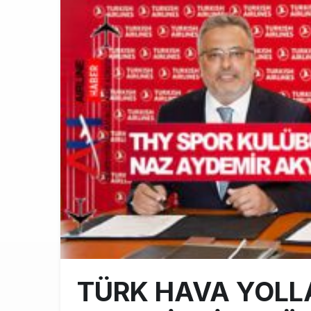
Fly Baghdad 
12:00
Elektrikli uç
11:00
Trump’ı taşı
10:30
TÜRK HAVA YOLLA