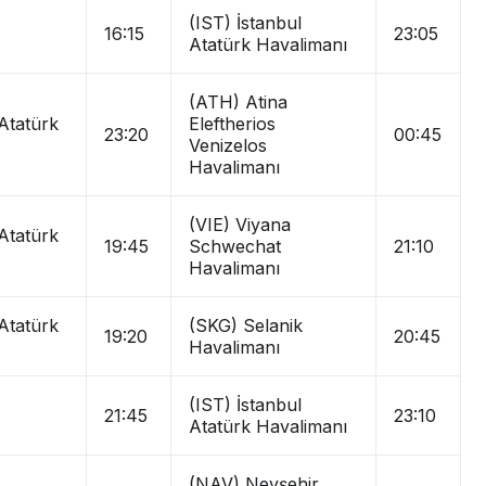
(IST) İstanbul
16:15
23:05
Atatürk Havalimanı
(ATH) Atina
 Atatürk
Eleftherios
23:20
00:45
Venizelos
Havalimanı
(VIE) Viyana
 Atatürk
19:45
Schwechat
21:10
Havalimanı
 Atatürk
(SKG) Selanik
19:20
20:45
Havalimanı
(IST) İstanbul
21:45
23:10
Atatürk Havalimanı
(NAV) Nevşehir