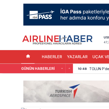
US
47,
HABERLER
YAZARLAR
UÇAK VE
GÜNÜN HABERLERI
TOLUN P’den
10:48
Türkiye’nin
10:26
SunExpress 
18:40
İstanbul Hava
17:59
Aslıhan Güven
17:11