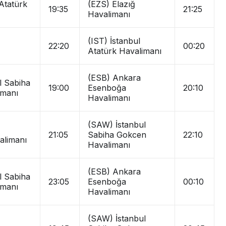
 Atatürk
(EZS) Elazığ
19:35
21:25
Havalimanı
(IST) İstanbul
22:20
00:20
Atatürk Havalimanı
(ESB) Ankara
l Sabiha
19:00
Esenboğa
20:10
imanı
Havalimanı
(SAW) İstanbul
21:05
Sabiha Gokcen
22:10
alimanı
Havalimanı
(ESB) Ankara
l Sabiha
23:05
Esenboğa
00:10
imanı
Havalimanı
(SAW) İstanbul