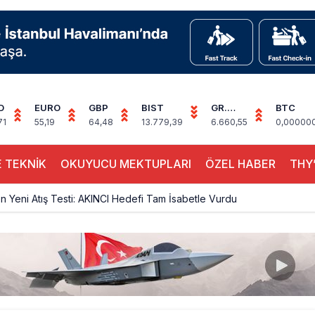
D
EURO
GBP
BIST
GR.
BTC
ALTIN
71
55,19
64,48
13.779,39
6.660,55
0,00000
 TEKNİK
OKUYUCU MEKTUPLARI
ÖZEL HABER
THY’
 Yeni Atış Testi: AKINCI Hedefi Tam İsabetle Vurdu
 Milli Motor Projelerinde Yeni Dönem: TEI TEKNOLOJİ Kuruldu
Günlük Yolcu Rekorunu 72 Bin 340’a Çıkardı
limanı’nın 4. Pistinde İlk Test Uçuşu Yapıldı
, Airport Leader of the Future Finalisti Oldu