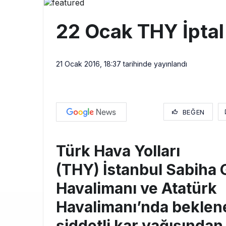
EasyJet, 5,7 
16:27
22 Ocak THY İptal
Pilotlar, Te
15:26
BookingAgor
12:58
21 Ocak 2016, 18:37
tarihinde yayınlandı
BEĞEN
Türk Hava Yolları
(THY) İstanbul Sabiha
Havalimanı ve Atatürk
Havalimanı’nda beklen
şiddetli kar yağışından