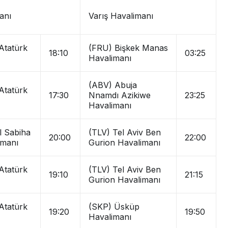
anı
Varış Havalimanı
 Atatürk
(FRU) Bişkek Manas
18:10
03:25
Havalimanı
(ABV) Abuja
 Atatürk
17:30
Nnamdı Azikiwe
23:25
Havalimanı
l Sabiha
(TLV) Tel Aviv Ben
20:00
22:00
imanı
Gurion Havalimanı
 Atatürk
(TLV) Tel Aviv Ben
19:10
21:15
Gurion Havalimanı
 Atatürk
(SKP) Üsküp
19:20
19:50
Havalimanı