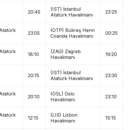
(IST) İstanbul
20:45
23:25
Atatürk Havalimanı
 Atatürk
(OTP) Bükreş Henri
23:05
00:25
Coanda Havalimanı
 Atatürk
(ZAG) Zagreb
18:10
19:20
Havalimanı
(IST) İstanbul
20:15
23:30
Atatürk Havalimanı
 Atatürk
(OSL) Oslo
20:10
23:10
Havalimanı
 Atatürk
(LIS) Lizbon
12:15
15:15
Havalimanı