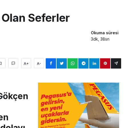
Milyar Sterline Apollo’ya Satılıyor
 Olan Seferler
knisyenler, Kabin Ekipleri ve Yer Hizmeti Çalışanları Gazeteci Olmaya Ç
a’dan Dubai’ye iki FAM Trip
Okuma süresi
3dk, 38sn
A+
A-
 Gökçen
en
 dolayı