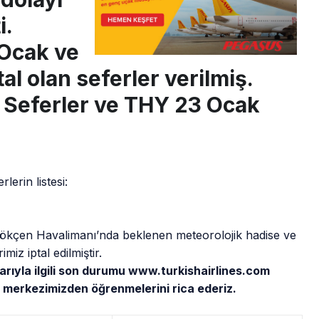
i.
 Ocak ve
al olan seferler verilmiş.
 Seferler ve THY 23 Ocak
lerin listesi:
kçen Havalimanı’nda beklenen meteorolojik hadise ve
iz iptal edilmiştir.
arıyla ilgili son durumu www.turkishairlines.com
 merkezimizden öğrenmelerini rica ederiz.