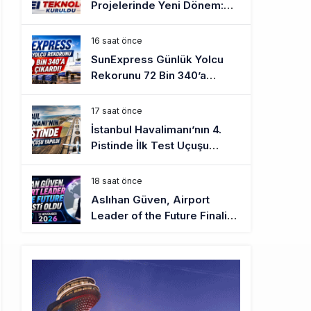
Projelerinde Yeni Dönem:
TEI TEKNOLOJİ Kuruldu
16 saat önce
SunExpress Günlük Yolcu
Rekorunu 72 Bin 340’a
Çıkardı
17 saat önce
İstanbul Havalimanı’nın 4.
Pistinde İlk Test Uçuşu
Yapıldı
18 saat önce
Aslıhan Güven, Airport
Leader of the Future Finalisti
Oldu
18 saat önce
EasyJet, 5,7 Milyar Sterline
Apollo’ya Satılıyor