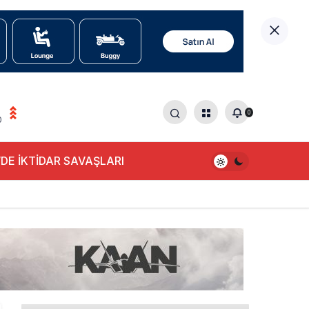
0
0
DE İKTİDAR SAVAŞLARI