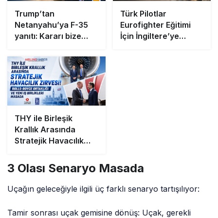
Trump’tan
Türk Pilotlar
Netanyahu’ya F-35
Eurofighter Eğitimi
yanıtı: Kararı bize
İçin İngiltere’ye
kimse söyleyemez
Gidiyor
THY ile Birleşik
Krallık Arasında
Stratejik Havacılık
Zirvesi! Rolls-Royce
Ortaklığı ve Yeni İş
3 Olası Senaryo Masada
Birlikleri Masada
Uçağın geleceğiyle ilgili üç farklı senaryo tartışılıyor:
Tamir sonrası uçak gemisine dönüş: Uçak, gerekli