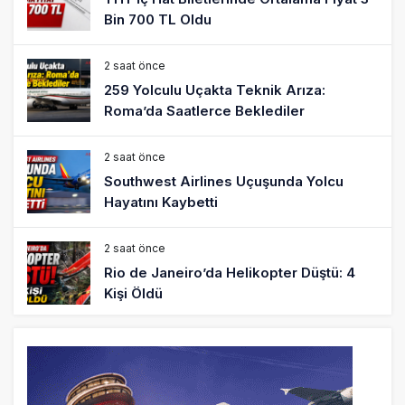
Bin 700 TL Oldu
2 saat önce
259 Yolculu Uçakta Teknik Arıza:
Roma’da Saatlerce Beklediler
2 saat önce
Southwest Airlines Uçuşunda Yolcu
Hayatını Kaybetti
2 saat önce
Rio de Janeiro’da Helikopter Düştü: 4
Kişi Öldü
12 saat önce
Uçak Bakımında Yetki Kimde Olmalı?
Havacılıkta İyi Hakem Oyunu Kendi