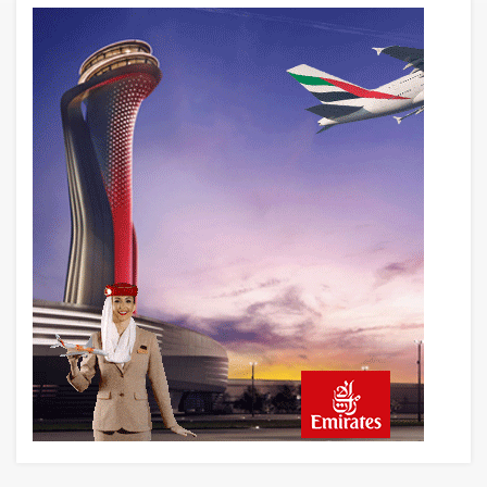
Türkiye’nin Milli Motor Projelerinde Yeni
Dönem: TEI TEKNOLOJİ Kuruldu
18 saat önce
SunExpress Günlük Yolcu Rekorunu 72
Bin 340’a Çıkardı
19 saat önce
İstanbul Havalimanı’nın 4. Pistinde İlk
Test Uçuşu Yapıldı
20 saat önce
Aslıhan Güven, Airport Leader of the
Future Finalisti Oldu
21 saat önce
EasyJet, 5,7 Milyar Sterline Apollo’ya