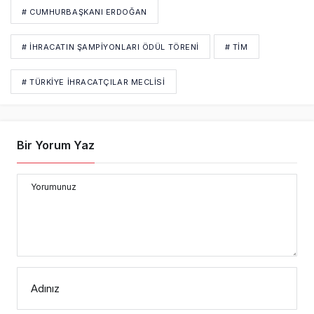
# CUMHURBAŞKANI ERDOĞAN
# İHRACATIN ŞAMPIYONLARI ÖDÜL TÖRENI
# TİM
# TÜRKIYE İHRACATÇILAR MECLISI
Bir Yorum Yaz
Yorumunuz
Adınız