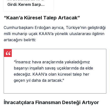
Girdi: Kerem Sarp
Ödülü
Cumhurbaşkanı
“Kaan’a Küresel Talep Artacak”
Erdoğan’ın Elinden
Aldı
Cumhurbaşkanı Erdoğan ayrıca, Türkiye’nin geliştirdiği
milli muharip uçak KAAN’a yönelik uluslararası ilgilinin
artacağını belirtti:
“İnsansız hava araçlarında yakaladığımız
başarıyı inşallah savaş uçaklarında da elde
edeceğiz. KAAN’a olan küresel talep her
geçen yıl daha da artacak.”
İhracatçılara Finansman Desteği Artıyor