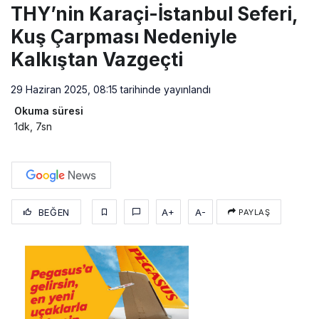
THY’nin Karaçi-İstanbul Seferi,
Kuş Çarpması Nedeniyle
Kalkıştan Vazgeçti
29 Haziran 2025, 08:15
tarihinde yayınlandı
Okuma süresi
1dk, 7sn
BEĞEN
A+
A-
PAYLAŞ