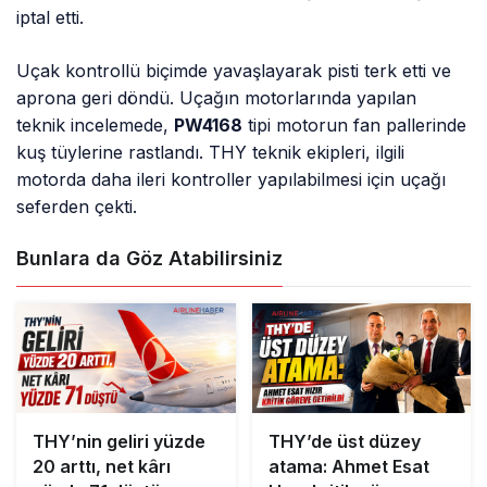
iptal etti.
Uçak kontrollü biçimde yavaşlayarak pisti terk etti ve
aprona geri döndü. Uçağın motorlarında yapılan
teknik incelemede,
PW4168
tipi motorun fan pallerinde
kuş tüylerine rastlandı. THY teknik ekipleri, ilgili
motorda daha ileri kontroller yapılabilmesi için uçağı
seferden çekti.
Bunlara da Göz Atabilirsiniz
THY’nin geliri yüzde
THY’de üst düzey
20 arttı, net kârı
atama: Ahmet Esat