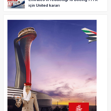
için United kararı
3 saat önce
DHL uçağı havada cisimle çarpıştı,
havalimanında patlayıcı drone bulundu
4 saat önce
SpaceX Falcon 9’un ikinci kademesi
Ay’a çarptı
4 saat önce
Üniformasız Disiplin: Kabin Ekipleri Nasıl
Yolcu Olur?
20 saat önce
ISG’nin terminal memurlarından can
kurtaran hamle