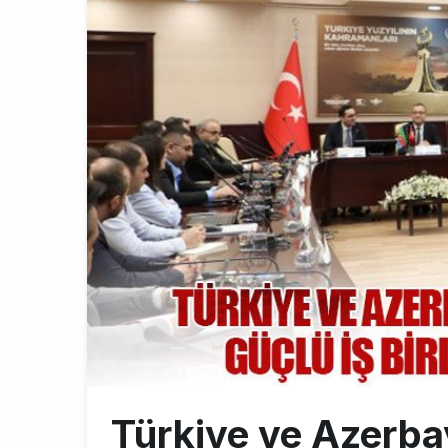
İstanbul Hav
11:58
THY’nin Wash
11:13
TOLUN P’den
10:48
Türkiye ve Azerba