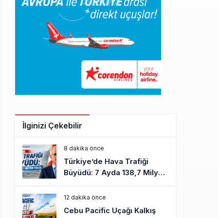
İlginizi Çekebilir
8 dakika önce
Türkiye’de Hava Trafiği
Büyüdü: 7 Ayda 138,7 Milyon
Yolcu
12 dakika önce
Cebu Pacific Uçağı Kalkış