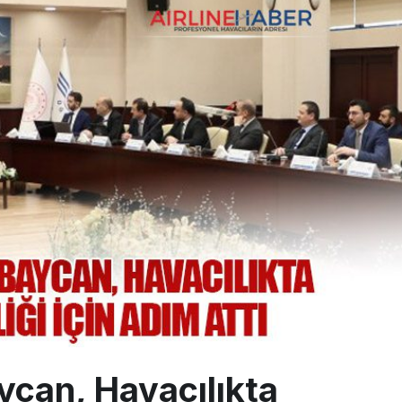
alimanı Avrupa’nın En Yoğunu Oldu, Dünyada 7’nciliğe Yükseldi
ington Uçağı Bulgaristan Üzerinden Geri Döndü
 Yeni Atış Testi: AKINCI Hedefi Tam İsabetle Vurdu
ycan, Havacılıkta