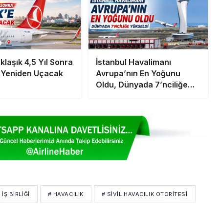
laşık 4,5 Yıl Sonra
İstanbul Havalimanı
 Yeniden Uçacak
Avrupa’nın En Yoğunu
Oldu, Dünyada 7’nciliğe
Yükseldi
İŞ BIRLIĞI
# HAVACILIK
# SIVIL HAVACILIK OTORITESI