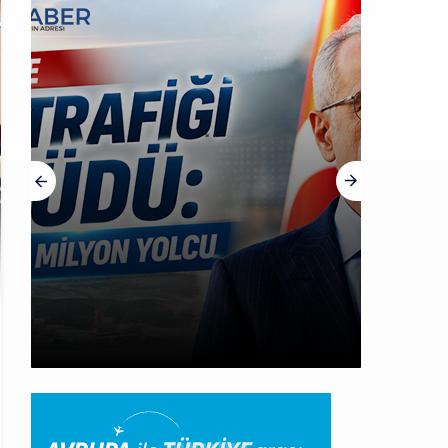
HABERLER
Cebu Pacific Uçağı Kalkış
Öncesi Pistten Çıktı,
Uçuşlar Durdu