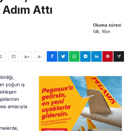
n Adım Attı
Okuma süresi
1dk, 16sn
A+
A-
inliği,
lan yoğun iş
çekleşen
şkilerinin
lmesi amacıyla
şmelerde,