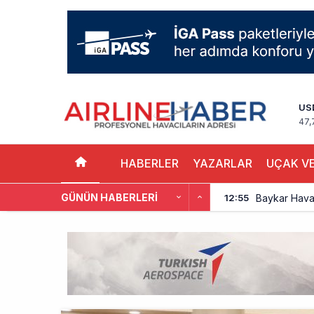
US
47,
HABERLER
YAZARLAR
UÇAK VE
GÜNÜN HABERLERI
Baykar Hava 
12:55
Türkiye’de 
12:48
Cebu Pacific
12:44
Turkish Tec
12:47
THY, Yaklaşı
12:18