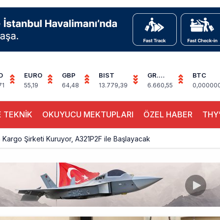
D
EURO
GBP
BIST
GR.
BTC
ALTIN
71
55,19
64,48
13.779,39
6.660,55
0,00000
 TEKNİK
OKUYUCU MEKTUPLARI
ÖZEL HABER
THY’
Kargo Şirketi Kuruyor, A321P2F ile Başlayacak
Hava Trafiği Büyüdü: 7 Ayda 138,7 Milyon Yolcu
 Uçağı Kalkış Öncesi Pistten Çıktı, Uçuşlar Durdu
hnic’te Yeni Atama: Erdem Engin Göreve Başladı
k 4,5 Yıl Sonra Minsk’e Yeniden Uçacak