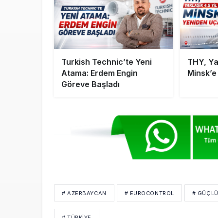
Turkish Technic’te Yeni
THY, Yak
Atama: Erdem Engin
Minsk’e
Göreve Başladı
# AZERBAYCAN
# EUROCONTROL
# GÜÇLÜ 
# TÜRKIYE