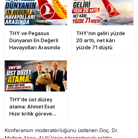
THY ve Pegasus
THY’nin geliri yüzde
Dünyanın En Değerli
20 arttı, net kârı
Havayolları Arasında
yüzde 71 düştü
THY’de üst düzey
atama: Ahmet Esat
Hızır kritik göreve
getirildi
Konferansın moderatörlüğünü üstlenen Doç. Dr.
Meltem Akça, ALKÜ’nün öğrencileriyle sektör