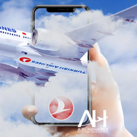
Günlük Yolcu Rekorunu 72 Bin 340’a Çıkardı
limanı’nın 4. Pistinde İlk Test Uçuşu Yapıldı
hnic’te Yeni Atama: Erdem Engin Göreve Başladı