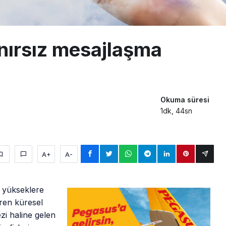
ınırsız mesajlaşma
Okuma süresi
1dk, 44sn
A+
A-
n yükseklere
aren küresel
i haline gelen