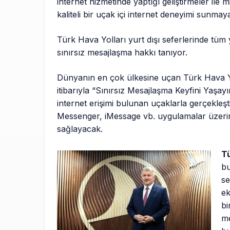
internet hizmetinde yaptığı geliştirmeler ile mi
kaliteli bir uçak içi internet deneyimi sunma
Türk Hava Yolları yurt dışı seferlerinde tüm 
sınırsız mesajlaşma hakkı tanıyor.
Dünyanın en çok ülkesine uçan Türk Hava Yo
itibarıyla “Sınırsız Mesajlaşma Keyfini Yaşayı
internet erişimi bulunan uçaklarla gerçekleşt
Messenger, iMessage vb. uygulamalar üzerin
sağlayacak.
Tü
bu
se
ek
bi
me