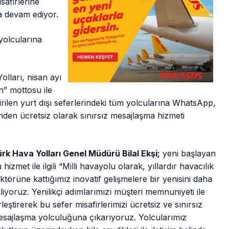
safirlerine
ya devam ediyor.
yolcularına
lları, nisan ayı
n” mottosu ile
irilen yurt dışı seferlerindeki tüm yolcularına WhatsApp,
den ücretsiz olarak sınırsız mesajlaşma hizmeti
rk Hava Yolları Genel Müdürü Bilal Ekşi;
yeni başlayan
 hizmet ile ilgili “Milli havayolu olarak, yıllardır havacılık
ktörüne kattığımız inovatif gelişmelere bir yenisini daha
liyoruz. Yenilikçi adımlarımızı müşteri memnuniyeti ile
rleştirerek bu sefer misafirlerimizi ücretsiz ve sınırsız
sajlaşma yolculuğuna çıkarıyoruz. Yolcularımız