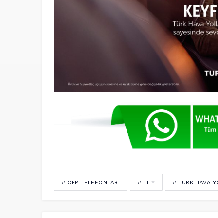
# CEP TELEFONLARI
# THY
# TÜRK HAVA Y