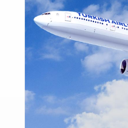
SunExpress 
18:40
İstanbul Hava
17:59
Turkish Tec
12:47