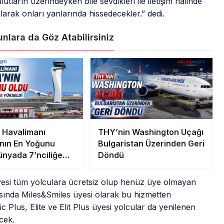
lutların üzerindeyken bile sevdikleri ile iletişim halinde
larak onları yanlarında hissedecekler.” dedi.
unlara da Göz Atabilirsiniz
l Havalimanı
THY’nin Washington Uçağı
nın En Yoğunu
Bulgaristan Üzerinden Geri
ünyada 7’nciliğe
Döndü
i
üyesi tüm yolculara ücretsiz olup henüz üye olmayan
sında Miles&Smiles üyesi olarak bu hizmetten
c Plus, Elite ve Elit Plus üyesi yolcular da yenilenen
cek.