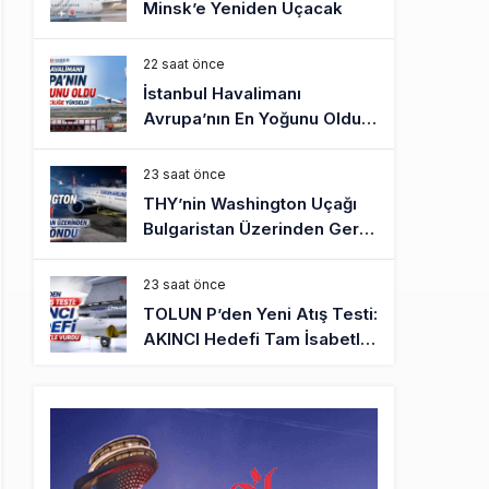
Minsk’e Yeniden Uçacak
22 saat önce
İstanbul Havalimanı
Avrupa’nın En Yoğunu Oldu,
Dünyada 7’nciliğe Yükseldi
23 saat önce
THY’nin Washington Uçağı
Bulgaristan Üzerinden Geri
Döndü
23 saat önce
TOLUN P’den Yeni Atış Testi:
AKINCI Hedefi Tam İsabetle
Vurdu
24 saat önce
Türkiye’nin Milli Motor
Projelerinde Yeni Dönem:
TEI TEKNOLOJİ Kuruldu