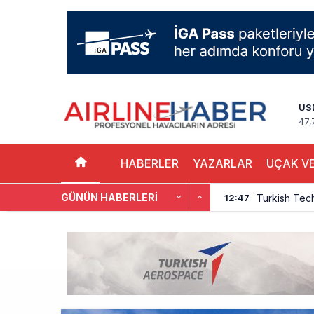
US
47,
HABERLER
YAZARLAR
UÇAK VE
GÜNÜN HABERLERI
THY, Yaklaşı
12:18
İstanbul Hav
11:58
THY’nin Wash
11:13
TOLUN P’den
10:48
Türkiye’nin
10:26