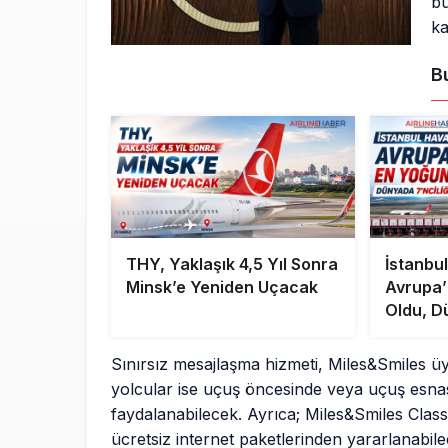
bu
ka
B
THY, Yaklaşık 4,5 Yıl Sonra
İstanbu
Minsk’e Yeniden Uçacak
Avrupa’
Oldu, D
Yükseld
Sınırsız mesajlaşma hizmeti, Miles&Smiles 
yolcular ise uçuş öncesinde veya uçuş esna
faydalanabilecek. Ayrıca; Miles&Smiles Classi
ücretsiz internet paketlerinden yararlanabile