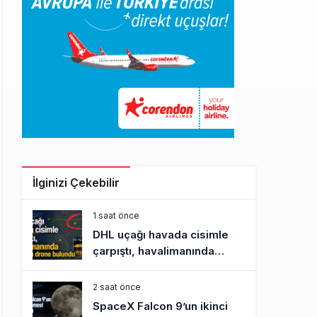
İlginizi Çekebilir
1 saat önce
DHL uçağı havada cisimle
çarpıştı, havalimanında
patlayıcı drone bulundu
2 saat önce
SpaceX Falcon 9’un ikinci