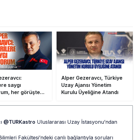
ezeravcı:
Alper Gezeravcı, Türkiye
lere saygı
Uzay Ajansı Yönetim
um, her görüşten
Kurulu Üyeliğine Atandı
ecek şeyler var
cı
@TURKastro
Uluslararası Uzay İstasyonu’ndan
imleri Fakültesi’ndeki canlı bağlantıyla soruları