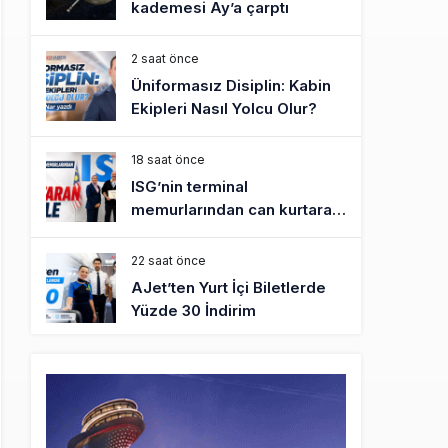
kademesi Ay’a çarptı
2 saat önce
Üniformasız Disiplin: Kabin
Ekipleri Nasıl Yolcu Olur?
18 saat önce
ISG’nin terminal
memurlarından can kurtaran
hamle
22 saat önce
AJet’ten Yurt İçi Biletlerde
Yüzde 30 İndirim
24 saat önce
THY’nin geliri yüzde 20 arttı,
net kârı yüzde 71 düştü