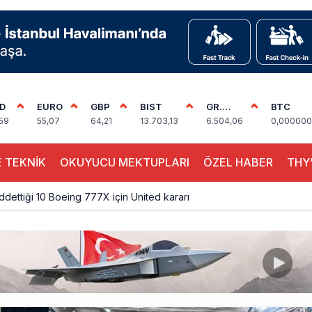
D
EURO
GBP
BIST
GR.
BTC
ALTIN
59
55,07
64,21
13.703,13
6.504,06
0,000000
 TEKNİK
OKUYUCU MEKTUPLARI
ÖZEL HABER
THY’
eddettiği 10 Boeing 777X için United kararı
ada cisimle çarpıştı, havalimanında patlayıcı drone bulundu
 9’un ikinci kademesi Ay’a çarptı
siplin: Kabin Ekipleri Nasıl Yolcu Olur?
inal memurlarından can kurtaran hamle