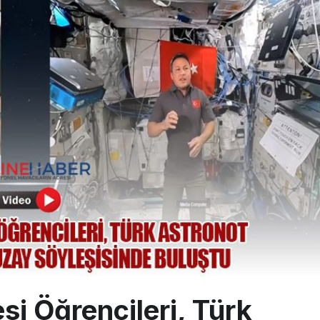
 İçi Biletlerde Yüzde 30 İndirim
i yüzde 20 arttı, net kârı yüzde 71 düştü
leşme süreçlerinde Draftwise’ı kullanacak
i Öğrencileri, Türk