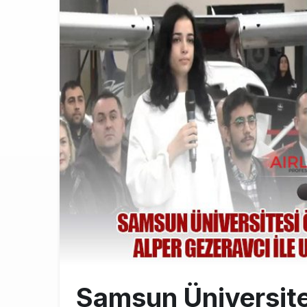
AJet’ten Yurt
11:41
THY’nin gelir
10:18
Pegasus, söz
9:42
Samsun Üniversites