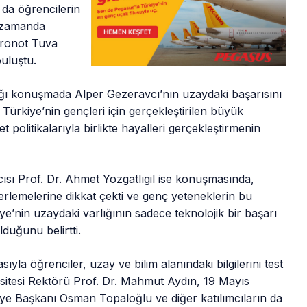
 da öğrencilerin
n zamanda
tronot Tuva
buluştu.
ğı konuşmada Alper Gezeravcı’nın uzaydaki başarısını
ı, Türkiye’nin gençleri için gerçekleştirilen büyük
t politikalarıyla birlikte hayalleri gerçekleştirmenin
ısı Prof. Dr. Ahmet Yozgatlıgil ise konuşmasında,
lerlemelerine dikkat çekti ve genç yeteneklerin bu
iye’nin uzaydaki varlığının sadece teknolojik bir başarı
duğunu belirtti.
yla öğrenciler, uzay ve bilim alanındaki bilgilerini test
sitesi Rektörü Prof. Dr. Mahmut Aydın, 19 Mayıs
ye Başkanı Osman Topaloğlu ve diğer katılımcıların da