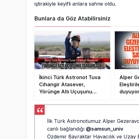
iştirakiyle keyifli anlara sahne oldu.
Bunlara da Göz Atabilirsiniz
İkinci Türk Astronot Tuva
Alper G
Cihangir Atasever,
Eleştiri
Yörünge Altı Uçuşunu
duyuyor
Tamamladı
öğrenil
İlk Türk Astronotumuz Alper Gezerav
canlı bağlandığı
@samsun_univ
Özdemir Bayraktar Havacılık ve Uzay Bil