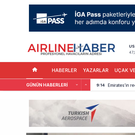
US
47,
HABERLER
YAZARLAR
UÇAK VE
GÜNÜN HABERLERI
Emirates’in r
9:14
DHL uçağı hav
8:37
SpaceX Falcon
8:11
Üniformasız Di
7:50
ISG’nin term
16:20