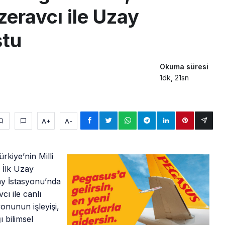
eravcı ile Uzay
ştu
Okuma süresi
1dk, 21sn
A+
A-
rkiye’nin Milli
 İlk Uzay
ay İstasyonu’nda
cı ile canlı
yonunun işleyişi,
 bilimsel