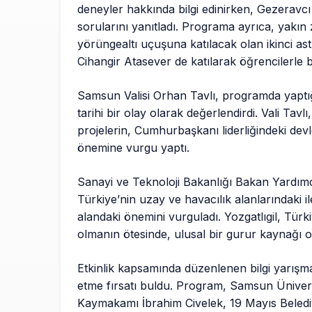
deneyler hakkında bilgi edinirken, Gezeravcı
sorularını yanıtladı. Programa ayrıca, yakı
yörüngealtı uçuşuna katılacak olan ikinci as
Cihangir Atasever de katılarak öğrencilerle 
Samsun Valisi Orhan Tavlı, programda yaptı
tarihi bir olay olarak değerlendirdi. Vali Tavl
projelerin, Cumhurbaşkanı liderliğindeki devle
önemine vurgu yaptı.
Sanayi ve Teknoloji Bakanlığı Bakan Yardımc
Türkiye’nin uzay ve havacılık alanlarındaki i
alandaki önemini vurguladı. Yozgatlıgil, Türk
olmanın ötesinde, ulusal bir gurur kaynağı ol
Etkinlik kapsamında düzenlenen bilgi yarışması
etme fırsatı buldu. Program, Samsun Üniver
Kaymakamı İbrahim Civelek, 19 Mayıs Beledi