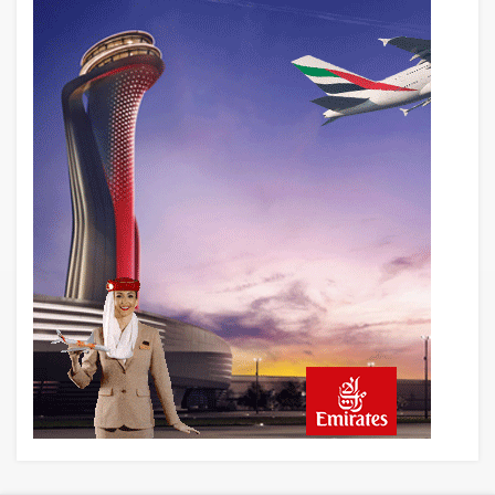
Airbus Temmuz bilançosunu açıkladı:
204 yeni sipariş
8 saat önce
İstanbul uçağına polis köpeklerle girdi: 3
yolcu indirildi
8 saat önce
AyJet eğitim uçağı Hezarfen yakınında
kırım geçirdi
23 saat önce
Lufthansa ilk uçağını Starlink internetiyle
donattı