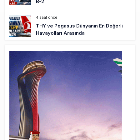
B-2
4 saat önce
THY ve Pegasus Dünyanın En Değerli
Havayolları Arasında
5 saat önce
Fly Baghdad ABD yaptırım listesinden
çıkarıldı
6 saat önce
Elektrikli uçaklar Avrupa’da kısa rotalara
hazırlanıyor
7 saat önce
Trump’ı taşıyan Marine One, yolcu
uçağına fazla yaklaştı