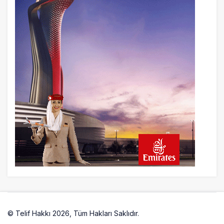
19 saat önce
EasyJet, 5,7 Milyar Sterline Apollo’ya
Satılıyor
20 saat önce
Pilotlar, Teknisyenler, Kabin Ekipleri ve
Yer Hizmeti Çalışanları Gazeteci Olmaya
Çalışıyor!
22 saat önce
BookingAgora’dan Dubai’ye iki FAM Trip
© Telif Hakkı 2026, Tüm Hakları Saklıdır.
Artelio