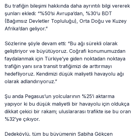
Bu trafiğin bileşimi hakkında daha ayrıntılı bilgi vererek
şunları ekledi: “%50’si Avrupa’dan, %30’u BDT
(Bağımsız Devletler Topluluğu), Orta Doğu ve Kuzey
Afrika’dan geliyor.”
Sözlerine şöyle devam etti: “Bu ağı sürekli olarak
geliştiriyor ve büyütüyoruz. Coğrafi konumumuzdan
faydalanmak için Türkiye’ye giden noktadan noktaya
trafiğin yanı sıra transit trafiğimizi de arttırmayı
hedefliyoruz. Kendimizi düşük maliyetli havayolu ağı
olarak adlandırıyoruz.”
Şu anda Pegasus’un yolcularının %25’i aktarma
yapıyor ki bu düşük maliyetli bir havayolu için oldukça
dikkat çekici bir rakam; uluslararası trafikte ise bu oran
%32’ye çıkıyor.
Dedeköylü, tüm bu büyümenin Sabiha Gökçen