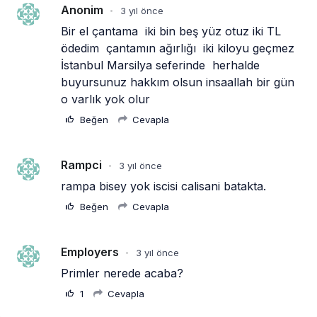
Anonim
3 yıl önce
•
Bir el çantama  iki bin beş yüz otuz iki TL 
ödedim  çantamın ağırlığı  iki kiloyu geçmez 
İstanbul Marsilya seferinde  herhalde 
buyursunuz hakkım olsun insaallah bir gün 
o varlık yok olur
Beğen
Cevapla
Rampci
3 yıl önce
•
rampa bisey yok iscisi calisani batakta.
Beğen
Cevapla
Employers
3 yıl önce
•
Primler nerede acaba?
1
Cevapla