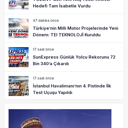
Hedefi Tam İsabetle Vurdu
47 dakika önce
Türkiye’nin Milli Motor Projelerinde Yeni
Dönem: TEI TEKNOLOJİ Kuruldu
17 saat önce
SunExpress Günlük Yolcu Rekorunu 72
Bin 340’a Çıkardı
17 saat önce
İstanbul Havalimanı’nın 4. Pistinde İlk
Test Uçuşu Yapıldı
18 saat önce
Aslıhan Güven, Airport Leader of the
Future Finalisti Oldu