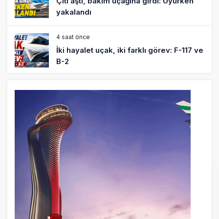
Çiti aştı, bakım uçağına girdi: Uyurken
yakalandı
4 saat önce
İki hayalet uçak, iki farklı görev: F-117 ve
B-2
5 saat önce
THY ve Pegasus Dünyanın En Değerli
Havayolları Arasında
6 saat önce
Fly Baghdad ABD yaptırım listesinden
çıkarıldı
7 saat önce
Elektrikli uçaklar Avrupa’da kısa rotalara
hazırlanıyor