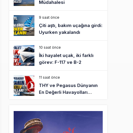
Müdahalesi
9 saat önce
Çiti aştı, bakım uçağına girdi:
Uyurken yakalandı
10 saat önce
İki hayalet uçak, iki farklı
görev: F-117 ve B-2
11 saat önce
THY ve Pegasus Dünyanın
En Değerli Havayolları
Arasında
12 saat önce
Fly Baghdad ABD yaptırım
listesinden çıkarıldı