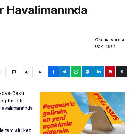
ir Havalimanında
Okuma süresi
0dk, 48sn
A+
A-
skova-Bakü
ağdur etti.
Havalimanı’nda
e tam altı kez