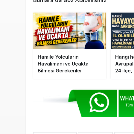
Bunlara da Göz Atabilirsiniz
Hamile Yolcuların
Hangi ha
Havalimanı ve Uçakta
Avrupalı
Bilmesi Gerekenler
24 ilçe, 
iller de