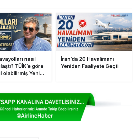
vayolları nasıl
İran’da 20 Havalimanı
laştı? TÜİK’e göre
Yeniden Faaliyete Geçti
il olabilirmiş Yeni
 havalimanı isterse?