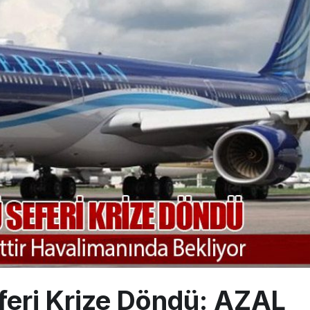
ABD yaptırım listesinden çıkarıldı
aklar Avrupa’da kısa rotalara hazırlanıyor
 uçağını Starlink internetiyle donattı
eri Krize Döndü: AZAL