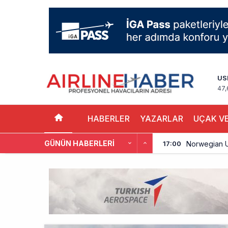
US
47,
HABERLER
YAZARLAR
UÇAK VE
GÜNÜN HABERLERI
Norwegian U
17:00
British Airw
16:00
Çiti aştı, b
15:00
İki hayalet u
14:00
THY ve Pega
13:00