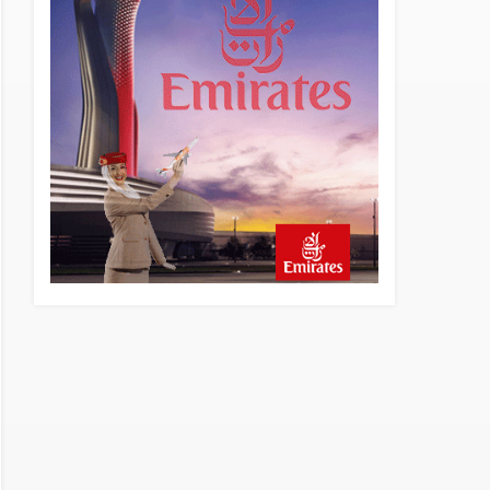
13 saat önce
Elektrikli uçaklar Avrupa’da
kısa rotalara hazırlanıyor
13 saat önce
Trump’ı taşıyan Marine One,
yolcu uçağına fazla yaklaştı
14 saat önce
Emirates A380 yolcu
rahatsızlanınca İstanbul’a
indi
15 saat önce
Emirates’in reddettiği 10
Boeing 777X için United
kararı
15 saat önce
DHL uçağı havada cisimle