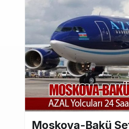
Fly Baghdad 
12:00
Elektrikli uç
11:00
Lufthansa ilk
18:00
Moskova-Bakü Sef