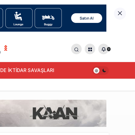
0
0
DE İKTİDAR SAVAŞLARI