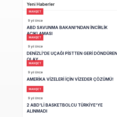
Yeni Haberler
Türkiye’nin
10:26
MANŞET
SunExpress 
18:40
9 yıl önce
ABD SAVUNMA BAKANI'NDAN İNCİRLİK
İstanbul Hava
17:59
AÇIKLAMASI
MANŞET
9 yıl önce
DENİZLİ'DE UÇAĞI PİSTTEN GERİ DÖNDÜRE
OLAY
MANŞET
9 yıl önce
AMERİKA VİZELERİ İÇİN VİZEDER ÇÖZÜMÜ!
MANŞET
9 yıl önce
2 ABD'Lİ BASKETBOLCU TÜRKİYE'YE
ALINMADI