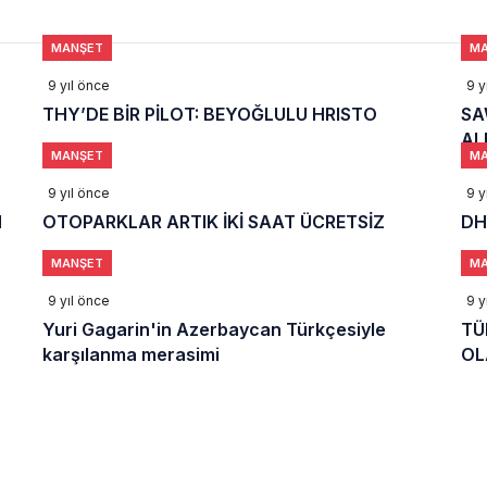
 Milli Motor Projelerinde Yeni Dönem: TEI TEKNOLOJİ Kuruldu
MANŞET
MA
Günlük Yolcu Rekorunu 72 Bin 340’a Çıkardı
9 yıl önce
9 y
THY’DE BİR PİLOT: BEYOĞLULU HRISTO
SAW'
limanı’nın 4. Pistinde İlk Test Uçuşu Yapıldı
AL
MANŞET
MA
9 yıl önce
9 y
N
OTOPARKLAR ARTIK İKİ SAAT ÜCRETSİZ
DH
MANŞET
MA
9 yıl önce
9 y
Yuri Gagarin'in Azerbaycan Türkçesiyle
TÜ
karşılanma merasimi
OL