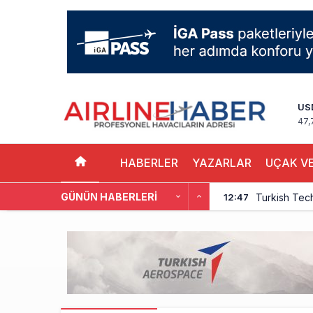
US
47,
HABERLER
YAZARLAR
UÇAK VE
GÜNÜN HABERLERI
Turkish Tec
12:47
THY, Yaklaşı
12:18
İstanbul Hav
11:58
THY’nin Wash
11:13
TOLUN P’den
10:48