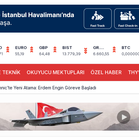
D
EURO
GBP
BIST
GR.
BTC
ALTIN
71
55,19
64,48
13.779,39
6.660,55
0,00000
 TEKNİK
OKUYUCU MEKTUPLARI
ÖZEL HABER
THY’
hnic’te Yeni Atama: Erdem Engin Göreve Başladı
k 4,5 Yıl Sonra Minsk’e Yeniden Uçacak
alimanı Avrupa’nın En Yoğunu Oldu, Dünyada 7’nciliğe Yükseldi
ington Uçağı Bulgaristan Üzerinden Geri Döndü
 Yeni Atış Testi: AKINCI Hedefi Tam İsabetle Vurdu