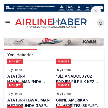
Yeni Haberler
MANŞET
MANŞET
9 yıl önce
9 yıl önce
ATATÜRK
'BİZ ANADOLUYUZ
HAVALİMANI'NDA
PROJESİ' İLE İLK KEZ
MANŞET
MANŞET
TRAJEDİ YAŞANDI
UÇAĞA BİNDİLER
9 yıl önce
9 yıl önce
ATATÜRK HAVALİMANI
GİRNE AMERİKAN
METROSUNDA GASP
ÜNİVERSİTESİ SKYJET