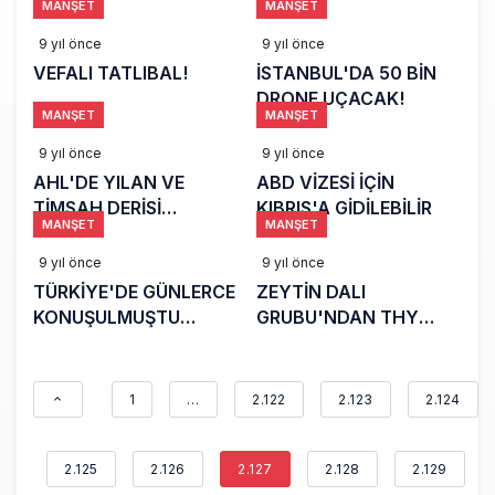
MANŞET
MANŞET
DEHŞETİ
VE GÖKJET
BİRLİKTELİĞİ
9 yıl önce
9 yıl önce
VEFALI TATLIBAL!
İSTANBUL'DA 50 BİN
DRONE UÇACAK!
MANŞET
MANŞET
9 yıl önce
9 yıl önce
AHL'DE YILAN VE
ABD VİZESİ İÇİN
TİMSAH DERİSİ
KIBRIS'A GİDİLEBİLİR
MANŞET
MANŞET
YAKALANDI
9 yıl önce
9 yıl önce
TÜRKİYE'DE GÜNLERCE
ZEYTİN DALI
KONUŞULMUŞTU
GRUBU'NDAN THY
SERBEST BIRAKILDI
ÇALIŞANLARINA..
1
…
2.122
2.123
2.124
2.125
2.126
2.127
2.128
2.129