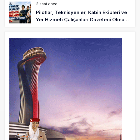
3 saat önce
Pilotlar, Teknisyenler, Kabin Ekipleri ve
Yer Hizmeti Çalışanları Gazeteci Olmaya
Çalışıyor!
6 saat önce
BookingAgora’dan Dubai’ye iki FAM Trip
8 saat önce
AJet Uçuşlarıyla Rus Turist İçin Yeni
Türkiye Rotası
9 saat önce
Airbus Temmuz bilançosunu açıkladı:
204 yeni sipariş
9 saat önce
İstanbul uçağına polis köpeklerle girdi: 3