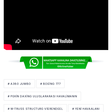
# A380 JUMBO
# BOEING 777
# PEKIN DAXING ULUSLARARASI HAVALIMANIN
# W-TRUSS STRUCTURE-VIERENDEEL
# YENİ HAVAALANI