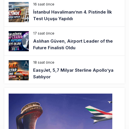
16 saat önce
İstanbul Havalimanı’nın 4. Pistinde İlk
Test Uçuşu Yapıldı
17 saat önce
Aslıhan Güven, Airport Leader of the
Future Finalisti Oldu
18 saat önce
EasyJet, 5,7 Milyar Sterline Apollo’ya
Satılıyor
19 saat önce
Pilotlar, Teknisyenler, Kabin Ekipleri ve
Yer Hizmeti Çalışanları Gazeteci Olmaya
Çalışıyor!
21 saat önce
BookingAgora’dan Dubai’ye iki FAM Trip