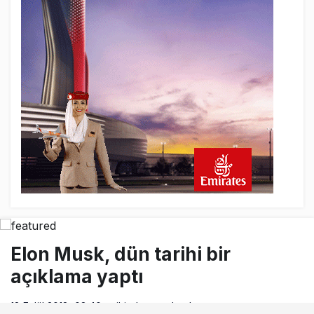
24 saat önce
AJet Uçuşlarıyla Rus Turist İçin Yeni
Türkiye Rotası
Elon Musk, dün tarihi bir
açıklama yaptı
18 Eylül 2018, 08:40
tarihinde yayınlandı