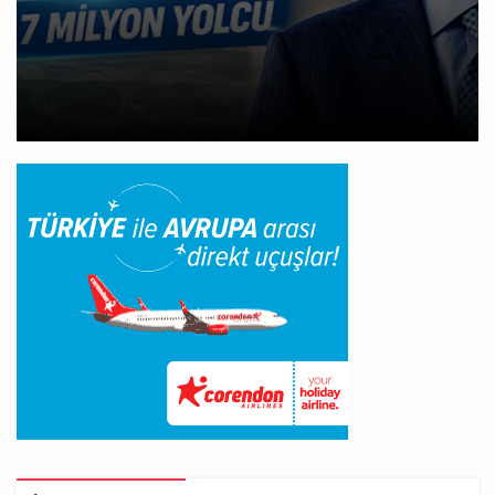
Cebu Pacific Uçağı Kalkış Öncesi Pistten
Çıktı, Uçuşlar Durdu