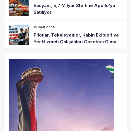
EasyJet, 5,7 Milyar Sterline Apollo’ya
Satılıyor
15 saat önce
Pilotlar, Teknisyenler, Kabin Ekipleri ve
Yer Hizmeti Çalışanları Gazeteci Olmaya
Çalışıyor!
17 saat önce
BookingAgora’dan Dubai’ye iki FAM Trip
19 saat önce
AJet Uçuşlarıyla Rus Turist İçin Yeni
Türkiye Rotası
20 saat önce
Airbus Temmuz bilançosunu açıkladı:
204 yeni sipariş