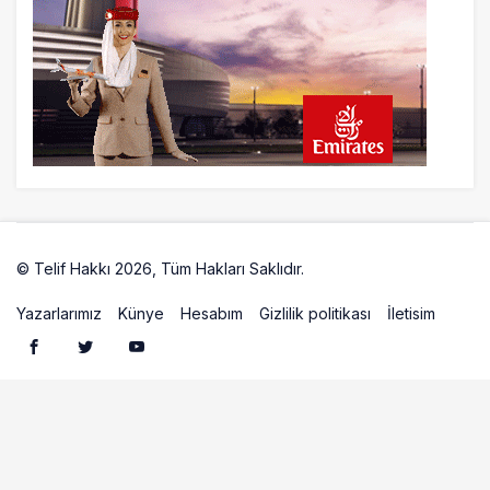
21 saat önce
İstanbul uçağına polis köpeklerle girdi: 3
yolcu indirildi
21 saat önce
AyJet eğitim uçağı Hezarfen yakınında
kırım geçirdi
© Telif Hakkı 2026, Tüm Hakları Saklıdır.
Artelio
Yazarlarımız
Künye
Hesabım
Gizlilik politikası
İletisim