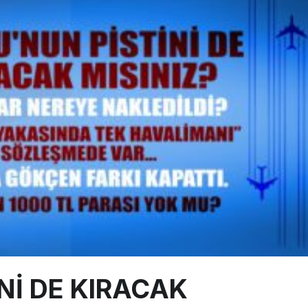
ABD yaptırım listesinden çıkarıldı
aklar Avrupa’da kısa rotalara hazırlanıyor
 uçağını Starlink internetiyle donattı
Nİ DE KIRACAK