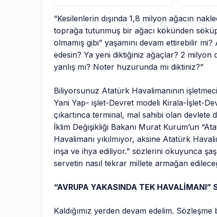
“Kesilenlerin dışında 1,8 milyon ağacın nakl
toprağa tutunmuş bir ağacı kökünden söküp 
olmamış gibi” yaşamını devam ettirebilir mi?
edesin? Ya yeni diktiğiniz ağaçlar? 2 milyon
yanlış mı? Noter huzurunda mı diktiniz?”
Biliyorsunuz Atatürk Havalimanının işletmeci
Yani Yap- işlet-Devret modeli Kirala-İşlet-D
çıkartınca terminal, mal sahibi olan devlete do
İklim Değişikliği Bakanı Murat Kurum’un “Atat
Havalimanı yıkılmıyor, aksine Atatürk Havali
inşa ve ihya ediliyor.” sözlerini okuyunca şaş
servetin nasıl tekrar millete armağan edilec
“AVRUPA YAKASINDA TEK HAVALİMANI”
Kaldığımız yerden devam edelim. Sözleşme bi