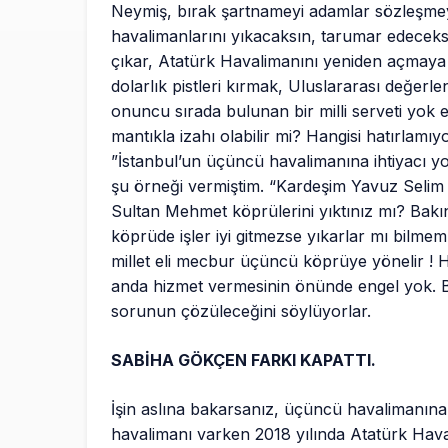
Neymiş, bırak şartnameyi adamlar sözleşme
havalimanlarını yıkacaksın, tarumar edeceksi
çıkar, Atatürk Havalimanını yeniden açmaya f
dolarlık pistleri kırmak, Uluslararası değer
onuncu sırada bulunan bir milli serveti yok 
mantıkla izahı olabilir mi? Hangisi hatırlamı
”İstanbul’un üçüncü havalimanına ihtiyacı y
şu örneği vermiştim. “Kardeşim Yavuz Seli
Sultan Mehmet köprülerini yıktınız mı? Bak
köprüde işler iyi gitmezse yıkarlar mı bilmem
millet eli mecbur üçüncü köprüye yönelir !
anda hizmet vermesinin önünde engel yok. Bu
sorunun çözüleceğini söylüyorlar.
SABİHA GÖKÇEN FARKI KAPATTI.
İşin aslına bakarsanız, üçüncü havalimanına mi
havalimanı varken 2018 yılında Atatürk Hava