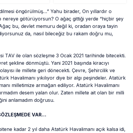
edilmesi öngörülmüş…” Yahu birader, On yıllardır o
nereye götürüyorsun? O ağaç gittiği yerde “hiçbir şey
 Ağaç bu, devlet memuru değil ki, oradan oraya tayin
 diyorsunuz da, nasıl bileceğiz bu rakam doğru mu,
si TAV ile olan sözleşme 3 Ocak 2021 tarihinde bitecekti.
evret şekline dönmüştü. Yani 2021 başında kiracıyı
layısı ile millete geri dönecekti. Çevre, Şehircilik ve
ürk Havalimanı yıkılıyor diye bir algı peşindeler. Atatürk
manı milletimize armağan ediliyor. Atatürk Havalimanı
ırmadım desem yalan olur. Zaten millete ait olan bir milli
eğini anlamadım doğrusu.
 SÖZLEŞMEDE VAR…
tene kadar 2 yıl daha Atatürk Havalimanı açık kalsa idi,