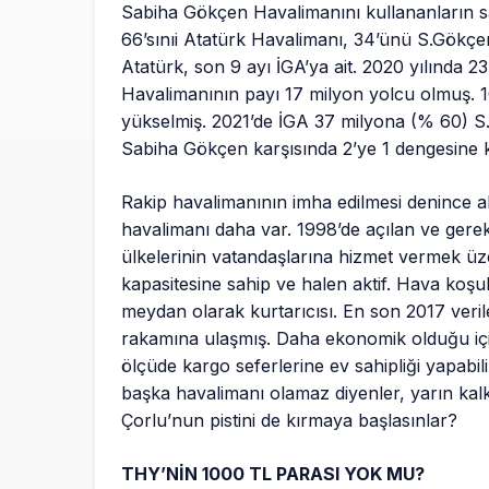
Sabiha Gökçen Havalimanını kullananların sa
66’sınıi Atatürk Havalimanı, 34’ünü S.Gökçen
Atatürk, son 9 ayı İGA’ya ait. 2020 yılında 2
Havalimanının payı 17 milyon yolcu olmuş. 
yükselmiş. 2021’de İGA 37 milyona (% 60) S
Sabiha Gökçen karşısında 2’ye 1 dengesine k
Rakip havalimanının imha edilmesi denince ak
havalimanı daha var. 1998’de açılan ve gere
ülkelerinin vatandaşlarına hizmet vermek üz
kapasitesine sahip ve halen aktif. Hava koş
meydan olarak kurtarıcısı. En son 2017 veril
rakamına ulaşmış. Daha ekonomik olduğu için 
ölçüde kargo seferlerine ev sahipliği yapabil
başka havalimanı olamaz diyenler, yarın kalk
Çorlu’nun pistini de kırmaya başlasınlar?
THY’NİN 1000 TL PARASI YOK MU?