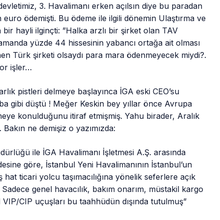
evletimiz, 3. Havalimanı erken açılsın diye bu paradan
euro ödemişti. Bu ödeme ile ilgili dönemin Ulaştırma ve
ir hayli ilginçti: ”Halka arzlı bir şirket olan TAV
ı zamanda yüzde 44 hissesinin yabancı ortağa ait olması
men Türk şirketi olsaydı para mara ödenmeyecek miydi?.
or işler…
rlık pistleri delmeye başlayınca İGA eski CEO’su
a gibi düştü ! Meğer Keskin bey yıllar önce Avrupa
eye konulduğunu itiraf etmişmiş. Yahu birader, Aralık
… Bakın ne demişiz o yazımızda:
ürlüğü ile İGA Havalimanı İşletmesi A.Ş. arasında
sine göre, İstanbul Yeni Havalimanının İstanbul’un
ş hat ticari yolcu taşımacılığına yönelik seferlere açık
. Sadece genel havacılık, bakım onarım, müstakil kargo
zel VIP/CIP uçuşları bu taahhüdün dışında tutulmuş”