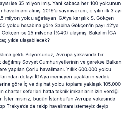
yısı ise 35 milyon imiş. Yani kabaca her 100 yolcunun
 havalimanı almış. 2019’u saymıyorum, o yılın ilk 3 ayı
3.5 milyon yolcu ağırlayan İGA’ya karşılık S. Gökçen
100 yolcu hesabına göre Sabiha Gökçen’in payı 42’ye
. Gökçen ise 25 milyona (%40) ulaşmış. Bakalım İGA,
aç yılda ulaşabilecek?
lıma geldi. Biliyorsunuz, Avrupa yakasında bir
k dağılmış Sovyet Cumhuriyetlerinin ve gerekse Balkan
ere yapılan Çorlu havalimanı. Yıllık 600.000 yolcu
ullarından dolayı İGA’ya inemeyen uçakların yedek
erine göre İç ve dış hat yolcu toplamı yaklaşık 105.000
charter seferleri hatta teknik imkanların izin verdiği
ir. İster misiniz, bugün İstanbul’un Avrupa yakasında
ıp Trakya’da da rakip havalimanı istemeyiz deyip