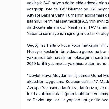
yaklaşık 340 milyon dolar elde edecek olan d
vazgeçip üste de TAV işletmesine 389 milyon 
Altyapı Bakanı Cahit Turhan’ın açıklaması da b
İstanbul Terminal İşletmeciliği A.Ş.’nin ayn
da dikkate alınarak…” Nasıl yani, TAV tama
Yabancı sermaye işin içine girince farklı oluy
Geçtiğimiz hafta o koca koca matkaplar milya
Hüseyin Keskin’in bir videosu gündeme bomb
yakasında tek havalimanı olacağının şartnam
2019 tarihli yazımızda yazmışız zaten bunu
“Devlet Hava Meydanları İşletmesi Genel Müd
akdedilen Uygulama Sözleşmesi’nin 17. Madde
Avrupa Yakasında tarifeli ve tarifesiz iç ve dı
tek havalimanı olacağının taahhüdü verilmiş
ve Devlet uçakları ile yapılan uçuşlar ile ö