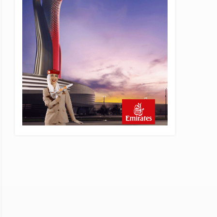
10 saat önce
Fly Baghdad ABD yaptırım
listesinden çıkarıldı
11 saat önce
Elektrikli uçaklar Avrupa’da
kısa rotalara hazırlanıyor
12 saat önce
Trump’ı taşıyan Marine One,
yolcu uçağına fazla yaklaştı
12 saat önce
Emirates A380 yolcu
rahatsızlanınca İstanbul’a
indi
13 saat önce
Emirates’in reddettiği 10