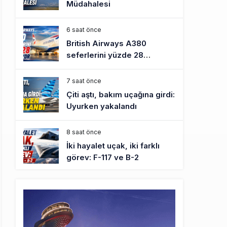
Müdahalesi
6 saat önce
British Airways A380
seferlerini yüzde 28
azaltıyor
7 saat önce
Çiti aştı, bakım uçağına girdi:
Uyurken yakalandı
8 saat önce
İki hayalet uçak, iki farklı
görev: F-117 ve B-2
9 saat önce
THY ve Pegasus Dünyanın
En Değerli Havayolları
Arasında