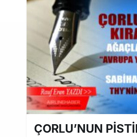
Fly Baghdad 
12:00
Elektrikli uç
11:00
Lufthansa ilk
18:00
ÇORLU’NUN PİSTİ