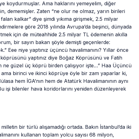
ye koydurmuşlar. Ama haklarını yemeyelim, diğer
n, dememişler. Zaten “ne olur ne olmaz, yarın birileri
alan kalkar” diye şimdi yıkıma girişmek, 2.5 milyar
lendirmelere göre 2018 yılında Avrupa’da beşinci, dünyada
etmek için de müteahhide 2.5 milyar TL ödemenin akılla
yorum, bir sayın bakan şöyle demişti geçenlerde:
ok.” Eee niye yaptınız üçüncü havalimanını? Yıllar önce
m köprüsünü yaptınız diye Boğaz Köprüsünü ve Fatih
ın ne güzel üç köprü birden çalışıyor işte…” Haa Üçüncü
 ama birinci ve ikinci köprüye öyle bir zam yaparlar ki,
 Hülasa hem İGA’nın hem de Atatürk Havalimanının aynı
 işi bilenler hava koridorlarını yeniden düzenleyerek
lletin bir türlü alışamadığı ortada. Bakın İstanbul’da iki
limanını kullanan toplam yolcu sayısı 68 milyon,