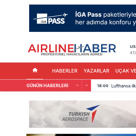
US
47,
HABERLER
YAZARLAR
UÇAK VE
GÜNÜN HABERLERI
Norwegian U
17:00
British Airw
16:00
Çiti aştı, b
15:00
İki hayalet u
14:00
THY ve Pega
13:00