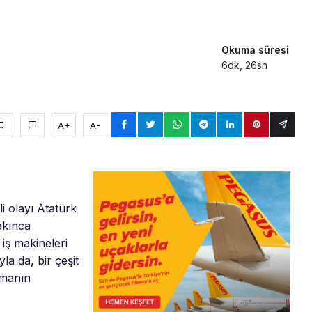
Okuma süresi
6dk, 26sn
A+
A-
i olayı Atatürk
akınca
iş makineleri
yla da, bir çeşit
şmanın