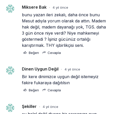
Miksere Bak
4 yıl önce
•
bunu yazan ileri zekalı, daha önce bunu 
Mesut adıyla yorum olarak da attın. Madem 
hak değil, madem dayanağı yok, TGS. daha 
3 gün önce niye verdi? Niye mahkemeyi 
göstermedi ? İşiniz gücünüz ortalığı 
karıştırmak. THY işbirlikçisi seni.
Beğen
Cevapla
Dinen Uygun Değil
4 yıl önce
•
Bir kere dinimizce uygun değil istemeyiz 
fakire fukaraya dağıtılsın 
Beğen
Cevapla
Şekiller
4 yıl önce
•
şu helal değil diyene bir sorsanıza ayın 