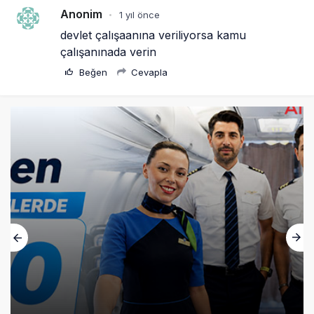
Anonim
1 yıl önce
•
devlet çalışaanına veriliyorsa kamu 
çalışanınada verin
Beğen
Cevapla