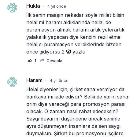
Hukla
4 yıl önce
•
İlk senin maaşın nekadar söyle millet bilsin 
helal mi haramı aldıklarında hella, de 
puramasyon almak haramı artık yeterartık 
yalakalık yapacan diye kendini rezil etme 
helal,ci puramasyon verdiklerinde bizden 
önce gidiyorsu 2 🤡 yüzlü
1
Cevapla
Haram
4 yıl önce
•
Helal diyenler için; şirket sana vermiyor da 
bankaya mı iade ediyor? Belki de yarın sana 
prim diye vereceği para promosyon parası 
olacak. O zaman nasıl rahat edeceksin? 
Saygı duyarım düşüncene ancak seninle 
aynı düşünmeyen insanlara da sen saygı 
duymalısın. Şirket bu promosyonu işçilere 