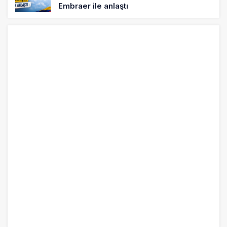
Embraer ile anlaştı
19 saat önce
Üniversite adayı avlanma ve aldanma!
Yazıcıoğlu Kazası 19 yıl sonra sil baştan
SHGM yönetiminin hiç mi kusuru yok?