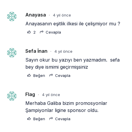
Anayasa
4 yıl önce
•
Anayasanın eşitlik ilkesi ile çelişmiyor mu ? 
2
Cevapla
Sefa İnan
4 yıl önce
•
Sayın okur bu yazıyı ben yazmadım.  sefa 
bey diye ismimi geçirmişsiniz
Beğen
Cevapla
Flag
4 yıl önce
•
Merhaba Galiba bizim promosyonlar 
Şampiyonlar ligine sponsor oldu.
Beğen
Cevapla