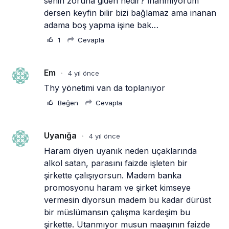
senin zoruna giden nedir? İnanmıyorum 
dersen keyfin bilir bizi bağlamaz ama inanan 
adama boş yapma işine bak…
1
Cevapla
Em
4 yıl önce
•
Thy yönetimi van da toplanıyor
Beğen
Cevapla
Uyanığa
4 yıl önce
•
Haram diyen uyanık neden uçaklarında 
alkol satan, parasını faizde işleten bir 
şirkette çalışıyorsun. Madem banka 
promosyonu haram ve şirket kimseye 
vermesin diyorsun madem bu kadar dürüst 
bir müslümansın çalışma kardeşim bu 
şirkette. Utanmıyor musun maaşının faizde 