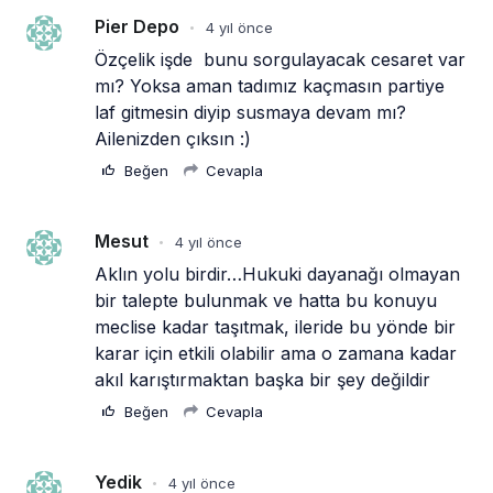
Pier Depo
4 yıl önce
•
Özçelik işde  bunu sorgulayacak cesaret var 
mı? Yoksa aman tadımız kaçmasın partiye 
laf gitmesin diyip susmaya devam mı? 
Ailenizden çıksın :)
Beğen
Cevapla
Mesut
4 yıl önce
•
Aklın yolu birdir…Hukuki dayanağı olmayan 
bir talepte bulunmak ve hatta bu konuyu 
meclise kadar taşıtmak, ileride bu yönde bir 
karar için etkili olabilir ama o zamana kadar 
akıl karıştırmaktan başka bir şey değildir 
Beğen
Cevapla
Yedik
4 yıl önce
•