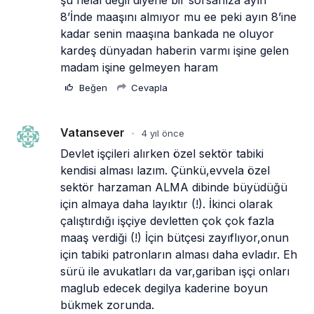
8’İnde maaşını almıyor mu ee peki ayın 8’ine 
kadar senin maaşına bankada ne oluyor 
kardeş dünyadan haberin varmı işine gelen 
madam işine gelmeyen haram
Beğen
Cevapla
Vatansever
4 yıl önce
•
Devlet işçileri alırken özel sektör tabiki 
kendisi alması lazım. Çünkü,evvela özel 
sektör harzaman ALMA dibinde büyüdüğü 
için almaya daha layıktır (!). İkinci olarak  
çalıştırdığı işçiye devletten çok çok fazla 
maaş verdiği (!) İçin bütçesi zayıflıyor,onun 
için tabiki patronların alması daha evladır. Eh 
sürü ile avukatları da var,gariban işçi onları 
maglub edecek degilya kaderine boyun 
bükmek zorunda.