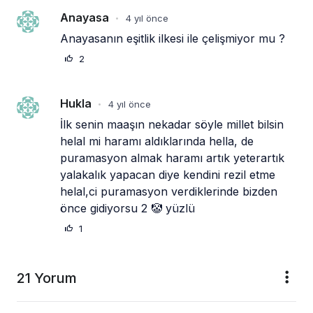
Anayasa
4 yıl önce
•
Anayasanın eşitlik ilkesi ile çelişmiyor mu ? 
2
Hukla
4 yıl önce
•
İlk senin maaşın nekadar söyle millet bilsin 
helal mi haramı aldıklarında hella, de 
puramasyon almak haramı artık yeterartık 
yalakalık yapacan diye kendini rezil etme 
helal,ci puramasyon verdiklerinde bizden 
önce gidiyorsu 2 🤡 yüzlü
1
21 Yorum