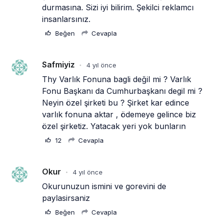
durmasına. Sizi iyi bilirim. Şekilci reklamcı 
insanlarsınız. 
Beğen
Cevapla
Safmiyiz
4 yıl önce
•
Thy Varlık Fonuna bagli değil mi ? Varlık 
Fonu Başkanı da Cumhurbaşkanı degil mi ? 
Neyin özel şirketi bu ? Şirket kar edince 
varlık fonuna aktar , ödemeye gelince biz 
özel şirketiz. Yatacak yeri yok bunların 
12
Cevapla
Okur
4 yıl önce
•
Okurunuzun ismini ve gorevini de 
paylasirsaniz
Beğen
Cevapla