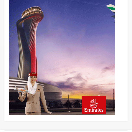
THY ve Pegasus Dünyanın En Değerli
Havayolları Arasında
6 saat önce
Fly Baghdad ABD yaptırım listesinden
çıkarıldı
7 saat önce
Elektrikli uçaklar Avrupa’da kısa rotalara
hazırlanıyor
8 saat önce
Trump’ı taşıyan Marine One, yolcu
uçağına fazla yaklaştı
8 saat önce
Emirates A380 yolcu rahatsızlanınca
İstanbul’a indi