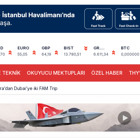
SD
EURO
GBP
BIST
GR.
BTC
ALTIN
,70
55,05
64,19
13.780,51
6.611,34
0,000000
 TEKNİK
OKUYUCU MEKTUPLARI
ÖZEL HABER
THY’
a’dan Dubai’ye iki FAM Trip
ıyla Rus Turist İçin Yeni Türkiye Rotası
z bilançosunu açıkladı: 204 yeni sipariş
na polis köpeklerle girdi: 3 yolcu indirildi
uçağı Hezarfen yakınında kırım geçirdi