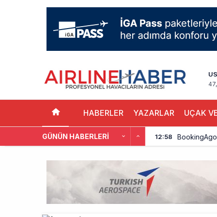
U
47
HABERLER
YAZARLAR
UÇAK VE
GÜNÜN HABERLERI
BookingAgor
12:58
AJet Uçuşlar
10:56
Airbus Temmu
10:00
İstanbul uçağı
9:13
AyJet eğitim 
8:50