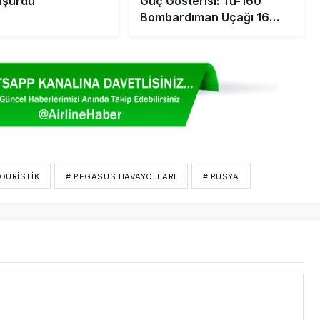
Düşürdü
Güç Gösterisi: Tu-160
Bombardıman Uçağı 16
Saat Havada Kaldı
OURISTIK
# PEGASUS HAVAYOLLARI
# RUSYA