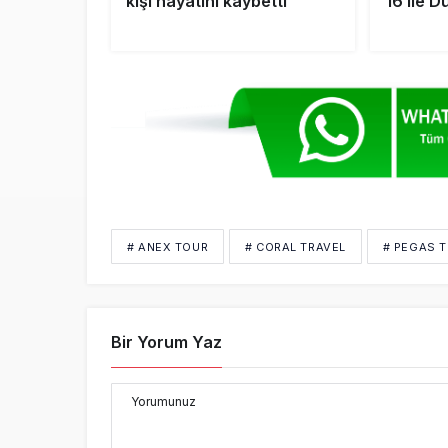
kişi hayatını kaybetti
16 ile 
# ANEX TOUR
# CORAL TRAVEL
# PEGAS T
Bir Yorum Yaz
Yorumunuz