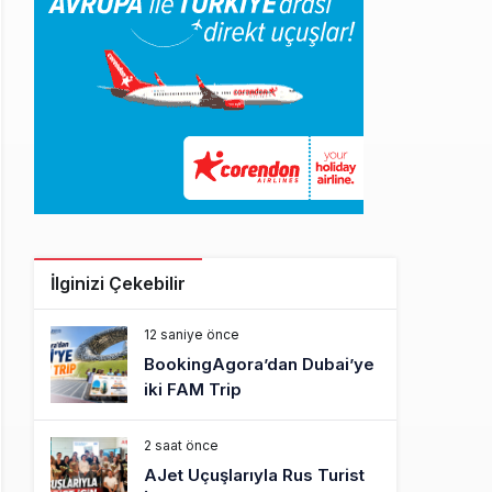
İlginizi Çekebilir
12 saniye önce
BookingAgora’dan Dubai’ye
iki FAM Trip
2 saat önce
AJet Uçuşlarıyla Rus Turist