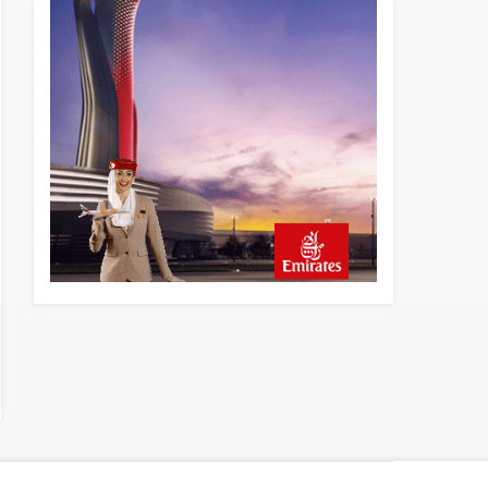
20 saat önce
Norwegian Uçağına Polis
Müdahalesi
21 saat önce
British Airways A380
seferlerini yüzde 28
azaltıyor
22 saat önce
Çiti aştı, bakım uçağına girdi:
Uyurken yakalandı
23 saat önce
İki hayalet uçak, iki farklı
görev: F-117 ve B-2
24 saat önce
THY ve Pegasus Dünyanın