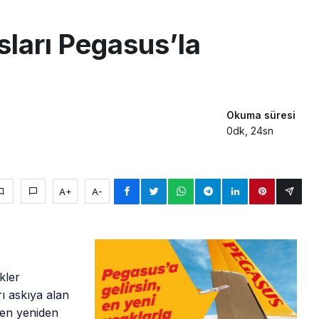
 uçağını Starlink internetiyle donattı
sları Pegasus’la
çağına Polis Müdahalesi
ays A380 seferlerini yüzde 28 azaltıyor
Okuma süresi
0dk, 24sn
A+
A-
kler
ı askıya alan
ren yeniden