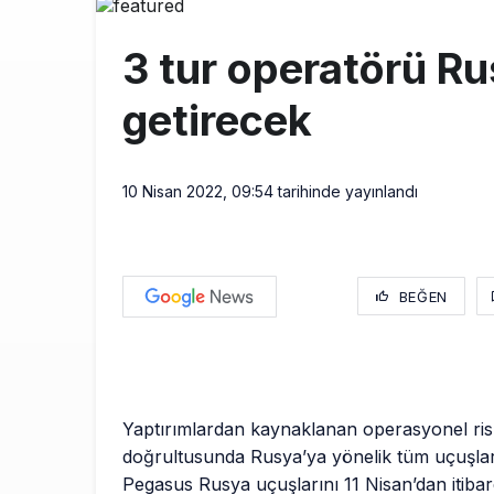
Lufthansa ilk
18:00
3 tur operatörü Ru
Norwegian U
17:00
getirecek
British Airw
16:00
10 Nisan 2022, 09:54
tarihinde yayınlandı
BEĞEN
Yaptırımlardan kaynaklanan operasyonel ris
doğrultusunda Rusya’ya yönelik tüm uçuşlar
Pegasus Rusya uçuşlarını 11 Nisan’dan itiba