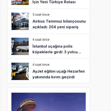
İçin Yeni Türkiye Rotası
3 saat önce
Airbus Temmuz bilançosunu
açıkladı: 204 yeni sipariş
4 saat önce
İstanbul uçağına polis
köpeklerle girdi: 3 yolcu
indirildi
4 saat önce
AyJet eğitim uçağı Hezarfen
yakınında kırım geçirdi
19 saat önce
Lufthansa ilk uçağını Starlink
internetiyle donattı