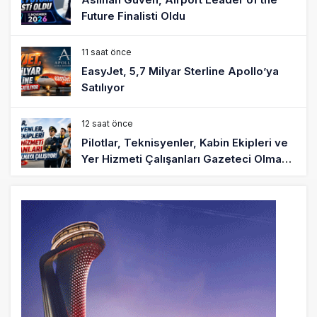
Future Finalisti Oldu
11 saat önce
EasyJet, 5,7 Milyar Sterline Apollo’ya
Satılıyor
12 saat önce
Pilotlar, Teknisyenler, Kabin Ekipleri ve
Yer Hizmeti Çalışanları Gazeteci Olmaya
Çalışıyor!
14 saat önce
BookingAgora’dan Dubai’ye iki FAM Trip
16 saat önce
AJet Uçuşlarıyla Rus Turist İçin Yeni
Türkiye Rotası