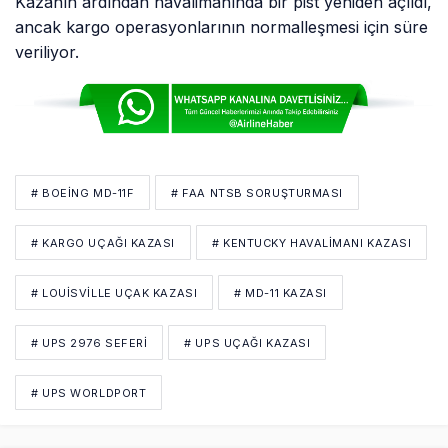
Kazanın ardından havalimanında bir pist yeniden açıldı,
ancak kargo operasyonlarının normalleşmesi için süre
veriliyor.
# BOEING MD-11F
# FAA NTSB SORUŞTURMASI
# KARGO UÇAĞI KAZASI
# KENTUCKY HAVALIMANI KAZASI
# LOUISVILLE UÇAK KAZASI
# MD-11 KAZASI
# UPS 2976 SEFERI
# UPS UÇAĞI KAZASI
# UPS WORLDPORT