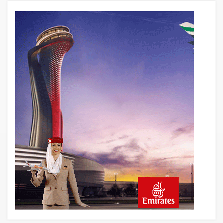
3 saat önce
DHL uçağı havada cisimle çarpıştı,
havalimanında patlayıcı drone bulundu
4 saat önce
SpaceX Falcon 9’un ikinci kademesi
Ay’a çarptı
4 saat önce
Üniformasız Disiplin: Kabin Ekipleri Nasıl
Yolcu Olur?
20 saat önce
ISG’nin terminal memurlarından can
kurtaran hamle