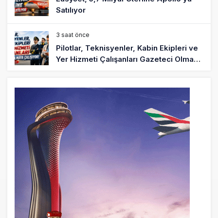
Satılıyor
3 saat önce
Pilotlar, Teknisyenler, Kabin Ekipleri ve
Yer Hizmeti Çalışanları Gazeteci Olmaya
Çalışıyor!
6 saat önce
BookingAgora’dan Dubai’ye iki FAM Trip
8 saat önce
AJet Uçuşlarıyla Rus Turist İçin Yeni
Türkiye Rotası
9 saat önce
Airbus Temmuz bilançosunu açıkladı:
204 yeni sipariş