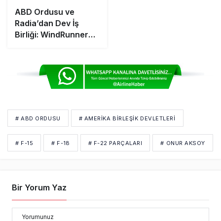
ABD Ordusu ve
Radia’dan Dev İş
Birliği: WindRunner
Dünyanın En Büyük
Kargo Uçağı Olacak
# ABD ORDUSU
# AMERIKA BIRLEŞIK DEVLETLERI
# F-15
# F-18
# F-22 PARÇALARI
# ONUR AKSOY
Bir Yorum Yaz
Yorumunuz