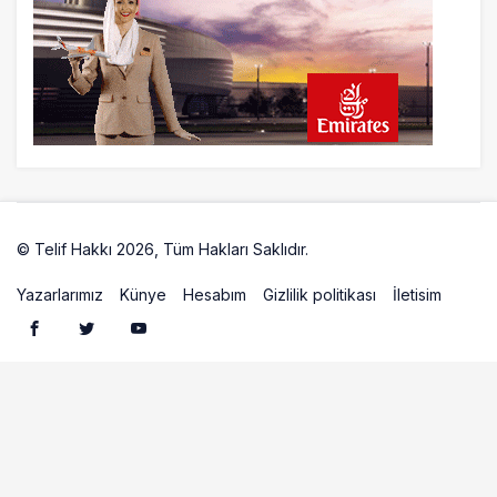
9 saat önce
İstanbul uçağına polis köpeklerle girdi: 3
yolcu indirildi
10 saat önce
AyJet eğitim uçağı Hezarfen yakınında
kırım geçirdi
© Telif Hakkı 2026, Tüm Hakları Saklıdır.
Artelio
Yazarlarımız
Künye
Hesabım
Gizlilik politikası
İletisim