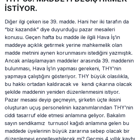
İSTİYOR.
Diğer ilgi çeken ise 39. madde. Hani her iki tarafın da
“biz kazandık” diye duyurduğu pazar mesaileri
konusu. Geçen hafta bu madde ile ilgili Hava İş’in
maddeye açıklık getirmek yerine mahkemelik olan
madde metnini aynen korunmasını istediğini yazmıştık.
Ancak anlaşılamayan maddeler arasında 39. maddenin
bulunması, Hava İş’in yapması gerekeni, THY’nin
yapmaya çalıştığını gösteriyor. THY büyük olasılıkla,
bu hakkı ortadan kaldıracak ve kendi çıkarına olacak
şekilde maddenin yeniden düzenlenmesini istiyor.
Pazar mesaisi deyip geçmeyin, şirketin üçte ikisini
oluşturan uçuş personelinin kazanımlarından THY’nin
ciddi tasarruf elde etmesi anlamına geliyor. Bakalım
sayın sendikamız turnusol kağıdı anlamına gelen bu
maddede üyelerinin büyük zararına sebep olacak bir
düzenlemeyi engelleyebilecek mi? Geçmiş 4 yıllık kaybı