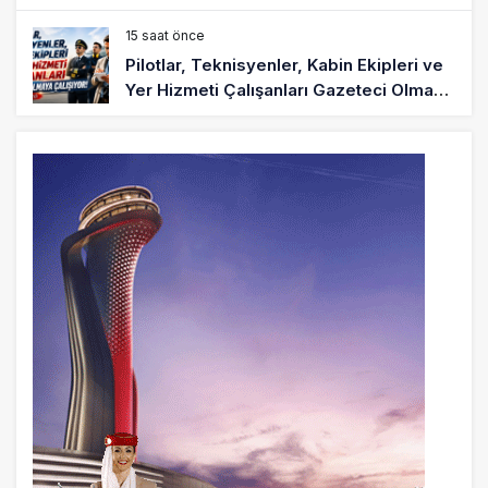
15 saat önce
Pilotlar, Teknisyenler, Kabin Ekipleri ve
Yer Hizmeti Çalışanları Gazeteci Olmaya
Çalışıyor!
17 saat önce
BookingAgora’dan Dubai’ye iki FAM Trip
19 saat önce
AJet Uçuşlarıyla Rus Turist İçin Yeni
Türkiye Rotası
20 saat önce
Airbus Temmuz bilançosunu açıkladı:
204 yeni sipariş
21 saat önce