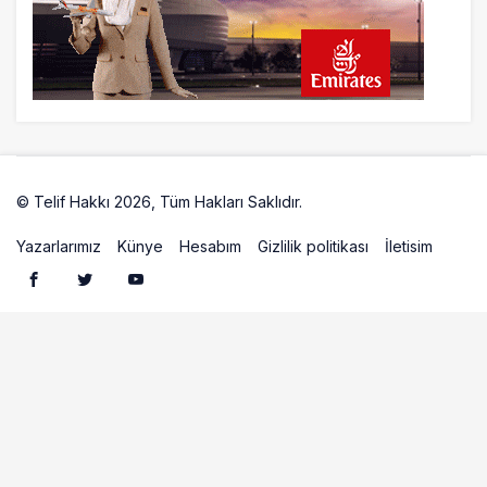
İstanbul uçağına polis köpeklerle girdi: 3
yolcu indirildi
21 saat önce
AyJet eğitim uçağı Hezarfen yakınında
kırım geçirdi
© Telif Hakkı 2026, Tüm Hakları Saklıdır.
Artelio
Yazarlarımız
Künye
Hesabım
Gizlilik politikası
İletisim