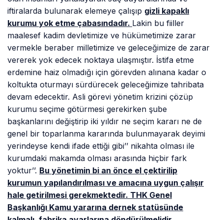
iftiralarda bulunarak elemeye çalışıp
gizli kapaklı
kurumu yok etme çabasındadır.
Lakin bu fiiller
maalesef kadim devletimize ve hükümetimize zarar
vermekle beraber milletimize ve geleceğimize de zarar
vererek yok edecek noktaya ulaşmıştır. İstifa etme
erdemine haiz olmadığı için görevden alınana kadar o
koltukta oturmayı sürdürecek geleceğimize tahribata
devam edecektir. Asli görevi yönetim krizini çözüp
kurumu seçime götürmesi gerekirken şube
başkanlarını değiştirip iki yıldır ne seçim kararı ne de
genel bir toparlanma kararında bulunmayarak deyimi
yerindeyse kendi ifade ettiği gibi’’ nikahta olması ile
kurumdaki makamda olması arasında hiçbir fark
yoktur’’.
Bu yönetimin bi an önce el çektirilip
kurumun yapılandırılması ve amacına uygun çalışır
hale getirilmesi gerekmektedir. THK Genel
Başkanlığı Kamu yararına dernek statüsünde
kalmalı, fabrika ayarlarına döndürülmelidir.