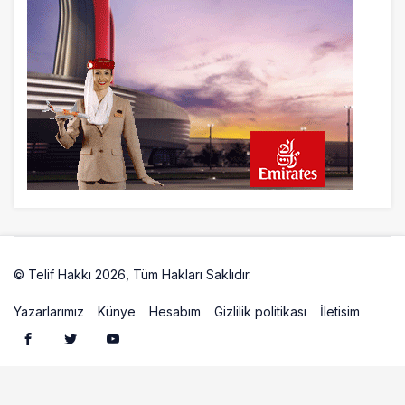
17 saat önce
Airbus Temmuz bilançosunu açıkladı:
204 yeni sipariş
18 saat önce
İstanbul uçağına polis köpeklerle girdi: 3
yolcu indirildi
18 saat önce
AyJet eğitim uçağı Hezarfen yakınında
kırım geçirdi
© Telif Hakkı 2026, Tüm Hakları Saklıdır.
Artelio
Yazarlarımız
Künye
Hesabım
Gizlilik politikası
İletisim