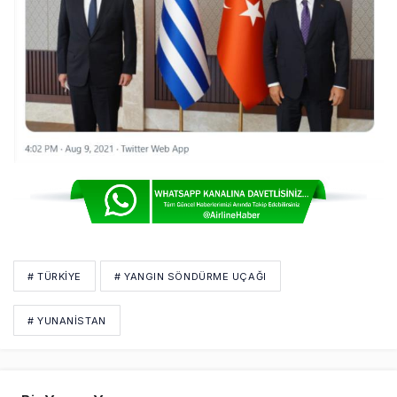
# TÜRKIYE
# YANGIN SÖNDÜRME UÇAĞI
# YUNANISTAN