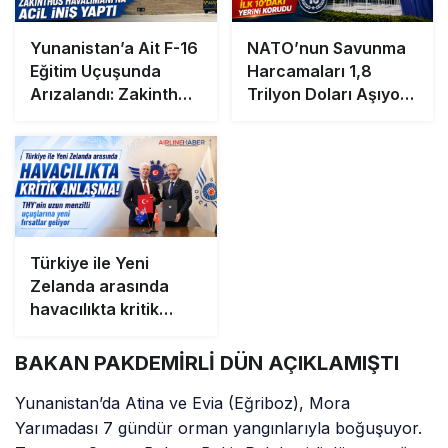
Yunanistan’a Ait F-16
NATO’nun Savunma
Eğitim Uçuşunda
Harcamaları 1,8
Arızalandı: Zakinthos
Trilyon Doları Aşıyor!
Havalimanı’na Acil
Türkiye İlk 10’daki
İniş Yaptı
Yerini Korudu
Türkiye ile Yeni
Zelanda arasında
havacılıkta kritik
anlaşma! THY’nin
uzun menzilli
BAKAN PAKDEMİRLİ DÜN AÇIKLAMIŞTI
uçuşlarına yeni
fırsatlar geliyor
Yunanistan’da Atina ve Evia (Eğriboz), Mora
Yarımadası 7 gündür orman yangınlarıyla boğuşuyor.