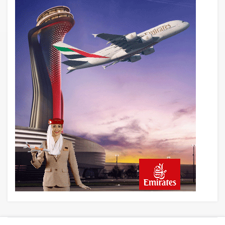
Emirates A380 yolcu rahatsızlanınca
İstanbul’a indi
5 saat önce
Emirates’in reddettiği 10 Boeing 777X
için United kararı
5 saat önce
DHL uçağı havada cisimle çarpıştı,
havalimanında patlayıcı drone bulundu
6 saat önce
Üniformasız Disiplin: Kabin Ekipleri Nasıl
Yolcu Olur?
22 saat önce
ISG’nin terminal memurlarından can
kurtaran hamle