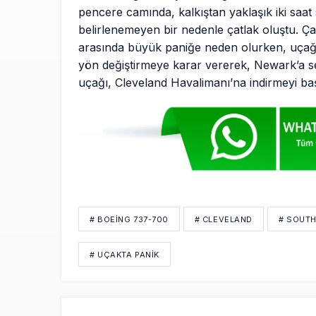
pencere camında, kalkıştan yaklaşık iki saa
belirlenemeyen bir nedenle çatlak oluştu. Ça
arasında büyük paniğe neden olurken, uçağı
yön değiştirmeye karar vererek, Newark’a se
uçağı, Cleveland Havalimanı’na indirmeyi baş
# BOEING 737-700
# CLEVELAND
# SOUTH
# UÇAKTA PANIK