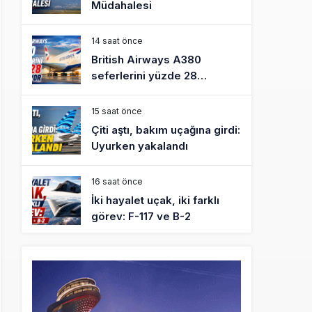
Müdahalesi
14 saat önce
British Airways A380
seferlerini yüzde 28
azaltıyor
15 saat önce
Çiti aştı, bakım uçağına girdi:
Uyurken yakalandı
16 saat önce
İki hayalet uçak, iki farklı
görev: F-117 ve B-2
17 saat önce
THY ve Pegasus Dünyanın
En Değerli Havayolları
Arasında