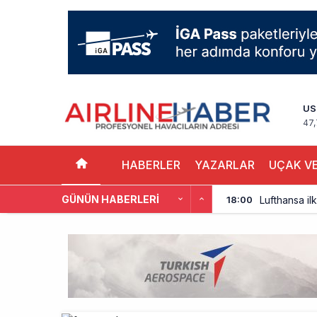
US
47
HABERLER
YAZARLAR
UÇAK VE
GÜNÜN HABERLERI
Lufthansa ilk
18:00
Norwegian U
17:00
British Airw
16:00
Çiti aştı, b
15:00
İki hayalet u
14:00