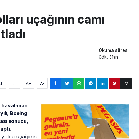
sus Dünyanın En Değerli Havayolları Arasında
ları uçağının camı
ABD yaptırım listesinden çıkarıldı
tladı
aklar Avrupa’da kısa rotalara hazırlanıyor
Okuma süresi
0dk, 31sn
A+
A-
n havalanan
ılı, Boeing
ası sonucu,
aptı.
 yolcu uçağının