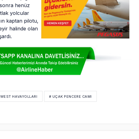
t sonra henüz
tlak yolcular
n kaptan pilotu,
yir halinde olan
ardı.
WEST HAVAYOLLARI
# UÇAK PENCERE CAMI