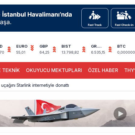
D
EURO
GBP
BIST
GR.
BTC
ALTIN
,70
55,01
64,25
13.798,82
6.535,15
0,000000
 TEKNİK
OKUYUCU MEKTUPLARI
ÖZEL HABER
THY’
 uçağını Starlink internetiyle donattı
çağına Polis Müdahalesi
ays A380 seferlerini yüzde 28 azaltıyor
akım uçağına girdi: Uyurken yakalandı
çak, iki farklı görev: F-117 ve B-2