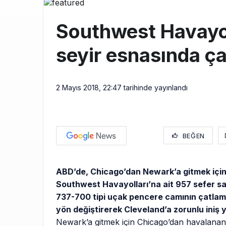
THY ve Pega
13:00
Southwest Havayol
Fly Baghdad 
12:00
seyir esnasında ça
Elektrikli uç
11:00
2 Mayıs 2018, 22:47
tarihinde yayınlandı
BEĞEN
ABD’de, Chicago’dan Newark’a gitmek içi
Southwest Havayolları’na ait 957 sefer say
737-700 tipi uçak pencere camının çatlam
yön değiştirerek Cleveland’a zorunlu iniş y
Newark’a gitmek için Chicago’dan havalanan