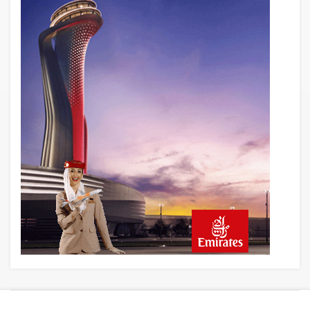
Havayolları Arasında
6 saat önce
Fly Baghdad ABD yaptırım listesinden
çıkarıldı
7 saat önce
Elektrikli uçaklar Avrupa’da kısa rotalara
hazırlanıyor
8 saat önce
Trump’ı taşıyan Marine One, yolcu
uçağına fazla yaklaştı
8 saat önce
Emirates A380 yolcu rahatsızlanınca
İstanbul’a indi