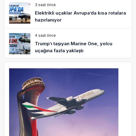
3 saat önce
Elektrikli uçaklar Avrupa’da kısa rotalara
hazırlanıyor
4 saat önce
Trump’ı taşıyan Marine One, yolcu
uçağına fazla yaklaştı
4 saat önce
Emirates A380 yolcu rahatsızlanınca
İstanbul’a indi
5 saat önce
Emirates’in reddettiği 10 Boeing 777X
için United kararı
5 saat önce
DHL uçağı havada cisimle çarpıştı,