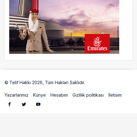
havalimanında patlayıcı drone bulundu
6 saat önce
Üniformasız Disiplin: Kabin Ekipleri Nasıl
Yolcu Olur?
22 saat önce
ISG’nin terminal memurlarından can
kurtaran hamle
© Telif Hakkı 2026, Tüm Hakları Saklıdır.
Artelio
Yazarlarımız
Künye
Hesabım
Gizlilik politikası
İletisim