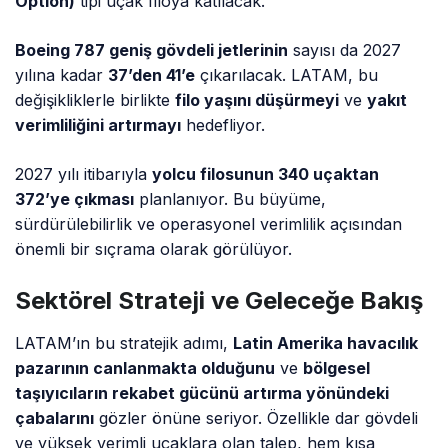
Option)
tipi uçak filoya katılacak.
Boeing 787 geniş gövdeli jetlerinin
sayısı da 2027
yılına kadar
37’den 41’e
çıkarılacak. LATAM, bu
değişikliklerle birlikte
filo yaşını düşürmeyi
ve
yakıt
verimliliğini artırmayı
hedefliyor.
2027 yılı itibarıyla
yolcu filosunun 340 uçaktan
372’ye çıkması
planlanıyor. Bu büyüme,
sürdürülebilirlik ve operasyonel verimlilik açısından
önemli bir sıçrama olarak görülüyor.
Sektörel Strateji ve Geleceğe Bakış
LATAM’ın bu stratejik adımı,
Latin Amerika havacılık
pazarının canlanmakta olduğunu
ve
bölgesel
taşıyıcıların rekabet gücünü artırma yönündeki
çabalarını
gözler önüne seriyor. Özellikle dar gövdeli
ve yüksek verimli uçaklara olan talep, hem kısa