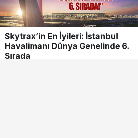
Skytrax’in En İyileri: İstanbul
Havalimanı Dünya Genelinde 6.
Sırada
27 Ocak 2024, 09:23
tarihinde yayınlandı
Okuma süresi
0dk, 59sn
BEĞEN
PAYLAŞ