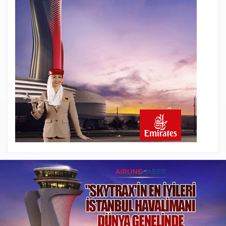
SunExpress Günlük Yolcu Rekorunu 72
Bin 340’a Çıkardı
23 saat önce
İstanbul Havalimanı’nın 4. Pistinde İlk
Test Uçuşu Yapıldı
23 saat önce
Aslıhan Güven, Airport Leader of the
Future Finalisti Oldu