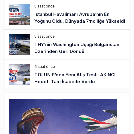
5 saat önce
İstanbul Havalimanı Avrupa’nın En
Yoğunu Oldu, Dünyada 7’nciliğe Yükseldi
5 saat önce
THY’nin Washington Uçağı Bulgaristan
Üzerinden Geri Döndü
6 saat önce
TOLUN P’den Yeni Atış Testi: AKINCI
Hedefi Tam İsabetle Vurdu
6 saat önce
Türkiye’nin Milli Motor Projelerinde Yeni
Dönem: TEI TEKNOLOJİ Kuruldu
22 saat önce