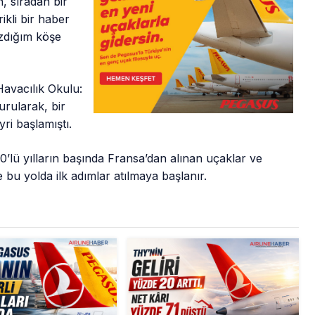
, sıradan bir
ikli bir haber
azdığım köşe
Havacılık Okulu:
urularak, bir
ri başlamıştı.
00’lü yılların başında Fransa’dan alınan uçaklar ve
e bu yolda ilk adımlar atılmaya başlanır.