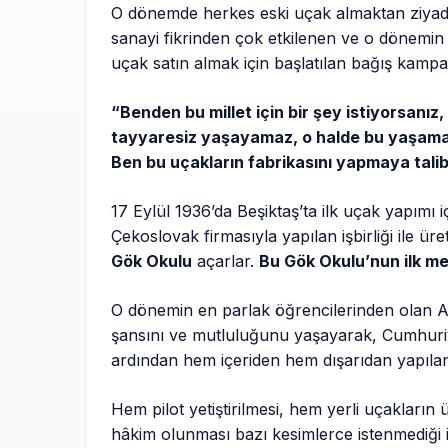
O dönemde herkes eski uçak almaktan ziyad
sanayi fikrinden çok etkilenen ve o dönemin
uçak satın almak için başlatılan bağış kampa
“Benden bu millet için bir şey istiyorsanız
tayyaresiz yaşayamaz, o halde bu yaşama 
Ben bu uçakların fabrikasını yapmaya tali
17 Eylül 1936’da Beşiktaş’ta ilk uçak yapımı içi
Çekoslovak firmasıyla yapılan işbirliği ile üre
Gök Okulu
açarlar.
Bu Gök Okulu’nun ilk me
O dönemin en parlak öğrencilerinden olan Alâ
şansını ve mutluluğunu yaşayarak, Cumhuriye
ardından hem içeriden hem dışarıdan yapılan
Hem pilot yetiştirilmesi, hem yerli uçakların ü
hâkim olunması bazı kesimlerce istenmediği i