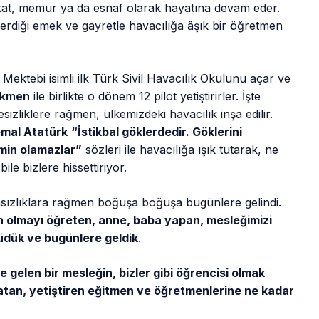
ukat, memur ya da esnaf olarak hayatına devam eder.
verdiği emek ve gayretle havacılığa âşık bir öğretmen
e Mektebi isimli ilk Türk Sivil Havacılık Okulunu açar ve
ökmen
ile birlikte o dönem 12 pilot yetiştirirler. İşte
izliklere rağmen, ülkemizdeki havacılık inşa edilir.
emal Atatürk
“İstikbal göklerdedir. Göklerini
emin olamazlar”
sözleri ile havacılığa ışık tutarak, ne
le bizlere hissettiriyor.
nsızlıklara rağmen boğuşa boğuşa bugünlere gelindi.
n olmayı öğreten, anne, baba yapan, mesleğimizi
üdük ve bugünlere geldik
.
e gelen bir mesleğin, bizler gibi öğrencisi olmak
şatan, yetiştiren eğitmen ve öğretmenlerine ne kadar