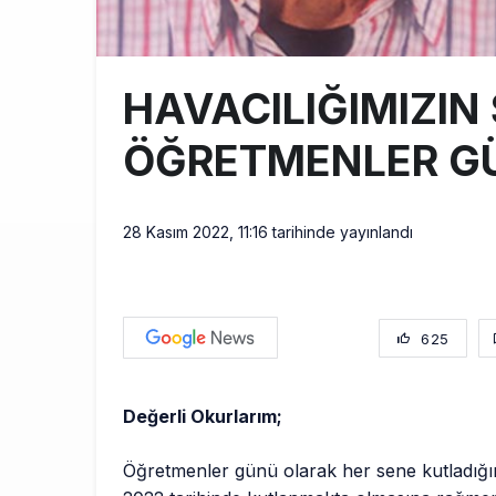
HAVACILIĞIMIZIN
ÖĞRETMENLER G
28 Kasım 2022, 11:16
tarihinde yayınlandı
625
Değerli Okurlarım;
Öğretmenler günü olarak her sene kutladığ