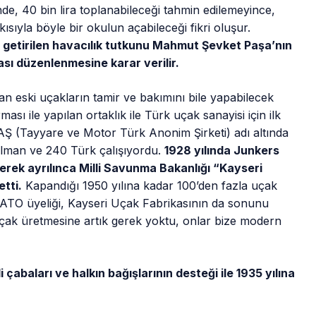
de, 40 bin lira toplanabileceği tahmin edilemeyince,
ısıyla böyle bir okulun açabileceği fikri oluşur.
e getirilen havacılık tutkunu Mahmut Şevket Paşa’nın
ı düzenlenmesine karar verilir.
an eski uçakların tamir ve bakımını bile yapabilecek
ı ile yapılan ortaklık ile Türk uçak sanayisi için ilk
AŞ (Tayyare ve Motor Türk Anonim Şirketi) adı altında
 Alman ve 240 Türk çalışıyordu.
1928 yılında Junkers
derek ayrılınca Milli Savunma Bakanlığı “Kayseri
tti.
Kapandığı 1950 yılına kadar 100’den fazla uçak
 NATO üyeliği, Kayseri Uçak Fabrikasının da sonunu
n uçak üretmesine artık gerek yoktu, onlar bize modern
abaları ve halkın bağışlarının desteği ile 1935 yılına