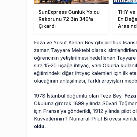
SunExpress Günlük Yolcu
THY ve
Rekorunu 72 Bin 340’a
En Değer
Çıkardı
Arasınd
Feza ve Yusuf Kenan Bey gibi pilotluk lisansl
zaman Tayyare Mektebi olarak isimlendirilen
öğrencinin yetiştirilmesi hedeflenen Tayyar
sıra 15-20 uçağa ihtiyaç, yani Okulda kullanıl
eğitimindeki diğer ihtiyaç kalemleri için ilk 
olacağının anlaşılması, farklı arayışları mec
1978 İstanbul doğumlu olan Feza Bey,
Feza
Okuluna girerek 1899 yılında Süvari Teğmeni o
için Fransa’ya gönderildi, 1912 yılında pilot
Kuvvetlerinin 1 Numaralı Pilot Brövesi verildi
oldu.