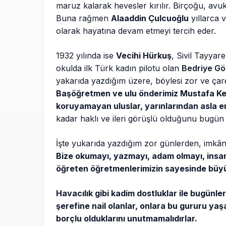
maruz kalarak hevesler kırılır. Birçoğu, av
Buna rağmen
Alaaddin Çulcuoğlu
yıllarca 
olarak hayatına devam etmeyi tercih eder.
1932 yılında ise
Vecihi Hürkuş
, Sivil Tayyar
okulda ilk Türk kadın pilotu olan
Bedriye G
yakarıda yazdığım üzere, böylesi zor ve çares
Başöğretmen ve ulu önderimiz Mustafa K
koruyamayan uluslar, yarınlarından asla 
kadar haklı ve ileri görüşlü olduğunu bugün bi
İşte yukarıda yazdığım zor günlerden, imkâ
Bize okumayı, yazmayı, adam olmayı, insa
öğreten öğretmenlerimizin sayesinde büy
Havacılık gibi kadim dostluklar ile bugünler
şerefine nail olanlar, onlara bu gururu ya
borçlu olduklarını unutmamalıdırlar.