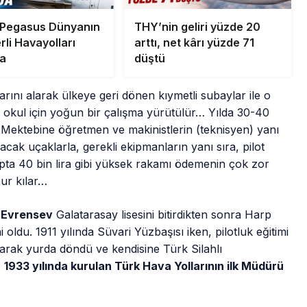
 Pegasus Dünyanın
THY’nin geliri yüzde 20
li Havayolları
arttı, net kârı yüzde 71
a
düştü
arını alarak ülkeye geri dönen kıymetli subaylar ile o
 okul için yoğun bir çalışma yürütülür… Yılda 30-40
e Mektebine öğretmen ve makinistlerin (teknisyen) yanı
acak uçaklarla, gerekli ekipmanların yanı sıra, pilot
etapta 40 bin lira gibi yüksek rakamı ödemenin çok zor
bur kılar…
 Evrensev
Galatarasay lisesini bitirdikten sonra Harp
ldu. 1911 yılında Süvari Yüzbaşısı iken, pilotluk eğitimi
 olarak yurda döndü ve kendisine Türk Silahlı
.
1933 yılında kurulan Türk Hava Yollarının ilk Müdürü