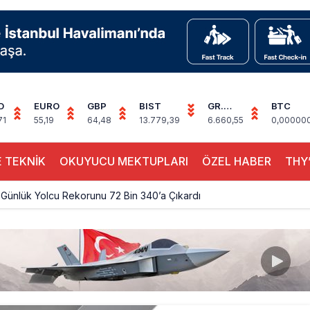
D
EURO
GBP
BIST
GR.
BTC
ALTIN
71
55,19
64,48
13.779,39
6.660,55
0,00000
 TEKNİK
OKUYUCU MEKTUPLARI
ÖZEL HABER
THY’
Günlük Yolcu Rekorunu 72 Bin 340’a Çıkardı
limanı’nın 4. Pistinde İlk Test Uçuşu Yapıldı
, Airport Leader of the Future Finalisti Oldu
Milyar Sterline Apollo’ya Satılıyor
knisyenler, Kabin Ekipleri ve Yer Hizmeti Çalışanları Gazeteci Olmaya Ç