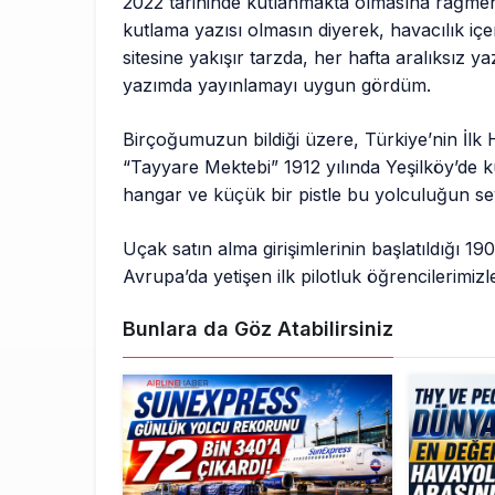
2022 tarihinde kutlanmakta olmasına rağmen
kutlama yazısı olmasın diyerek, havacılık içer
sitesine yakışır tarzda, her hafta aralıksız y
yazımda yayınlamayı uygun gördüm.
Birçoğumuzun bildiği üzere, Türkiye’nin İlk 
“Tayyare Mektebi” 1912 yılında Yeşilköy’de k
hangar ve küçük bir pistle bu yolculuğun sey
Uçak satın alma girişimlerinin başlatıldığı 19
Avrupa’da yetişen ilk pilotluk öğrencilerimizl
Bunlara da Göz Atabilirsiniz