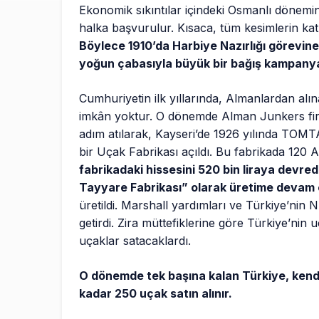
Ekonomik sıkıntılar içindeki Osmanlı dönemin
halka başvurulur. Kısaca, tüm kesimlerin katk
Böylece 1910’da Harbiye Nazırlığı görevin
yoğun çabasıyla büyük bir bağış kampanyas
Cumhuriyetin ilk yıllarında, Almanlardan alın
imkân yoktur. O dönemde Alman Junkers firmas
adım atılarak, Kayseri’de 1926 yılında TOMT
bir Uçak Fabrikası açıldı. Bu fabrikada 120
fabrikadaki hissesini 520 bin liraya devre
Tayyare Fabrikası” olarak üretime devam e
üretildi. Marshall yardımları ve Türkiye’nin
getirdi. Zira müttefiklerine göre Türkiye’ni
uçaklar satacaklardı.
O dönemde tek başına kalan Türkiye, kendi ç
kadar 250 uçak satın alınır.