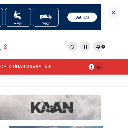
0
0
DE İKTİDAR SAVAŞLARI
alışıyor!