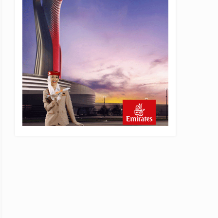
16 saat önce
AJet Uçuşlarıyla Rus Turist
İçin Yeni Türkiye Rotası
17 saat önce
Airbus Temmuz bilançosunu
açıkladı: 204 yeni sipariş
18 saat önce
İstanbul uçağına polis
köpeklerle girdi: 3 yolcu
indirildi
18 saat önce
AyJet eğitim uçağı Hezarfen
yakınında kırım geçirdi