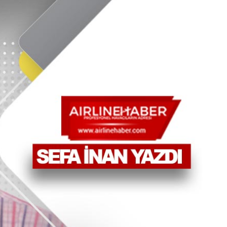
a’dan Dubai’ye iki FAM Trip
ıyla Rus Turist İçin Yeni Türkiye Rotası
z bilançosunu açıkladı: 204 yeni sipariş