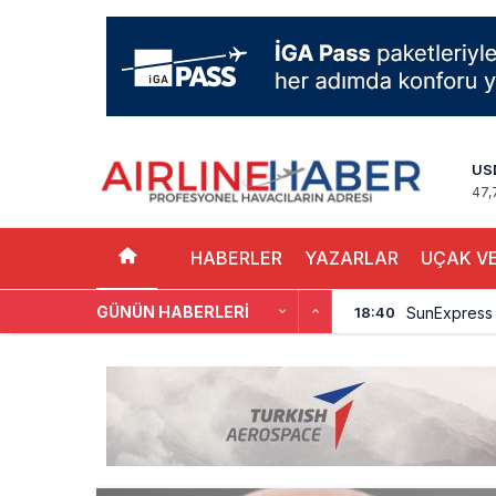
US
47,
HABERLER
YAZARLAR
UÇAK VE
GÜNÜN HABERLERI
SunExpress 
18:40
İstanbul Hava
17:59
Aslıhan Güven
17:11
EasyJet, 5,7 
16:27
Pilotlar, Te
15:26