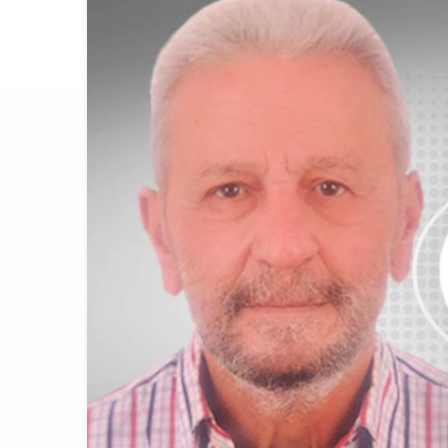
BookingAgor
12:58
AJet Uçuşlar
10:56
Airbus Temmu
10:00