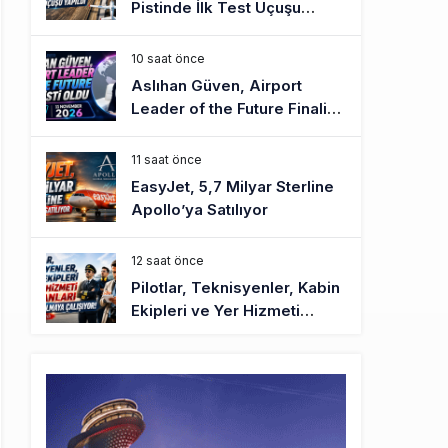
Pistinde İlk Test Uçuşu
Yapıldı
10 saat önce
Aslıhan Güven, Airport
Leader of the Future Finalisti
Oldu
11 saat önce
EasyJet, 5,7 Milyar Sterline
Apollo’ya Satılıyor
12 saat önce
Pilotlar, Teknisyenler, Kabin
Ekipleri ve Yer Hizmeti
Çalışanları Gazeteci Olmaya
Çalışıyor!
14 saat önce
BookingAgora’dan Dubai’ye
iki FAM Trip