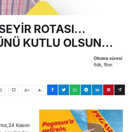
 SEYİR ROTASI…
ÜNÜ KUTLU OLSUN…
Okuma süresi
6dk, 18sn
A+
A-
ımız,24 Kasım