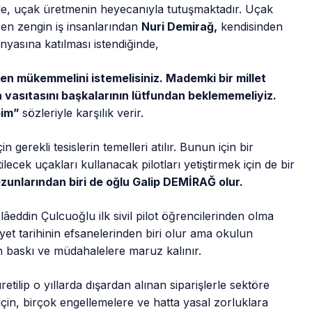
e, uçak üretmenin heyecanıyla tutuşmaktadır. Uçak
 en zengin iş insanlarından
Nuri Demirağ,
kendisinden
nyasına katılması istendiğinde,
, en mükemmelini istemelisiniz. Mademki bir millet
vasıtasını başkalarının lütfundan beklememeliyiz.
bim”
sözleriyle karşılık verir.
n gerekli tesislerin temelleri atılır. Bunun için bir
tilecek uçakları kullanacak pilotları yetiştirmek için de bir
zunlarından biri de oğlu Galip DEMİRAĞ olur.
eddin Çulcuoğlu ilk sivil pilot öğrencilerinden olma
t tarihinin efsanelerinden biri olur ama okulun
 baskı ve müdahalelere maruz kalınır.
retilip o yıllarda dışardan alınan siparişlerle sektöre
çin, birçok engellemelere ve hatta yasal zorluklara