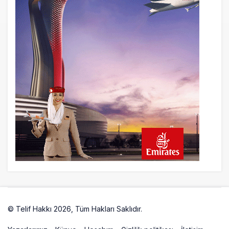
22 saat önce
Lufthansa ilk uçağını Starlink internetiyle
donattı
22 saat önce
Norwegian Uçağına Polis Müdahalesi
23 saat önce
British Airways A380 seferlerini yüzde
28 azaltıyor
© Telif Hakkı 2026, Tüm Hakları Saklıdır.
Artelio