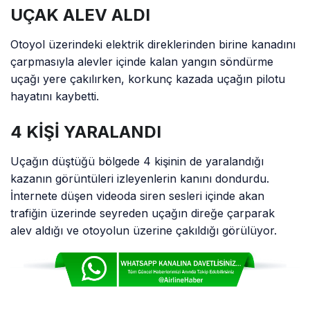
Bulgular Açıklandı:
UÇAK ALEV ALDI
Burun İniş Takımı
Emniyet Pimi Yanlış
Otoyol üzerindeki elektrik direklerinden birine kanadını
Konumlandırılmış
çarpmasıyla alevler içinde kalan yangın söndürme
uçağı yere çakılırken, korkunç kazada uçağın pilotu
hayatını kaybetti.
4 KİŞİ YARALANDI
Uçağın düştüğü bölgede 4 kişinin de yaralandığı
kazanın görüntüleri izleyenlerin kanını dondurdu.
İnternete düşen videoda siren sesleri içinde akan
trafiğin üzerinde seyreden uçağın direğe çarparak
alev aldığı ve otoyolun üzerine çakıldığı görülüyor.