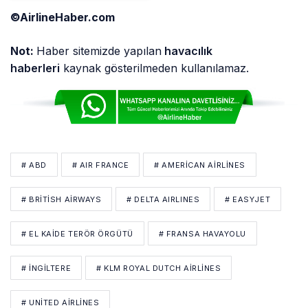
©AirlineHaber.com
Not:
Haber sitemizde yapılan
havacılık
haberleri
kaynak gösterilmeden kullanılamaz.
# ABD
# AIR FRANCE
# AMERICAN AIRLINES
# BRITISH AIRWAYS
# DELTA AIRLINES
# EASYJET
# EL KAIDE TERÖR ÖRGÜTÜ
# FRANSA HAVAYOLU
# İNGİLTERE
# KLM ROYAL DUTCH AIRLINES
# UNITED AIRLINES