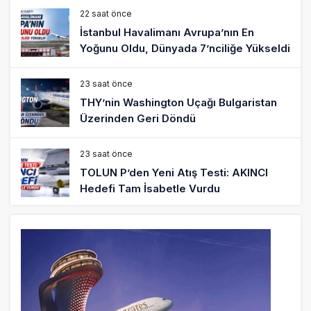
22 saat önce
İstanbul Havalimanı Avrupa’nın En
Yoğunu Oldu, Dünyada 7’nciliğe Yükseldi
23 saat önce
THY’nin Washington Uçağı Bulgaristan
Üzerinden Geri Döndü
23 saat önce
TOLUN P’den Yeni Atış Testi: AKINCI
Hedefi Tam İsabetle Vurdu
24 saat önce
Türkiye’nin Milli Motor Projelerinde Yeni
Dönem: TEI TEKNOLOJİ Kuruldu