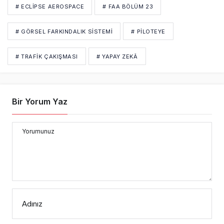
# ECLIPSE AEROSPACE
# FAA BÖLÜM 23
# GÖRSEL FARKINDALIK SISTEMI
# PILOTEYE
# TRAFIK ÇAKIŞMASI
# YAPAY ZEKÂ
Bir Yorum Yaz
Yorumunuz
Adınız