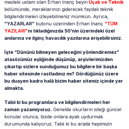
mesleki ustam olan Erhan İnanç beyin
Uçak ve Teknik
bölümünde, meraklarınızı giderecek faydalı teknik
bilgilendirmeleri izleyebilmeniz mümkün. Ayrıca,
“
YAZARLAR
”
butonu üzerinden Erhan İnanç
“
TÜM
YAZILARI
”
nı tıkladığınızda 50’nin üzerindeki özel
anılarına ve ilginç havacılık yazılarına erişebilirsiniz
.
İşte “Dününü bilmeyen geleceğini yönlendiremez”
atasözümüz eşliğinde düşünüp, arşivlerimizden
çıkartıp sizlere sunduğumuz bu bilgilere bir başka
haber sitesinde rastladınız mı?
Gördüğünüz üzere
bu duayen kadro hal
â
bizim haber sitemiz içinde yer
almakta.
Tabii ki bu programlara ve bilgilendirmeleri her
zaman yazamıyoruz.
Genelde okurların isteği güncel
konular olunca, bizde onlara ayak uydurmak
durumunda kalıyoruz. Tabii ki bu arada hepimizin