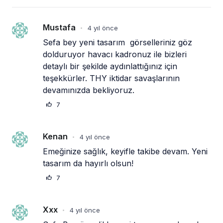
Mustafa
4 yıl önce
•
Sefa bey yeni tasarım  görselleriniz göz 
dolduruyor havacı kadronuz ile bizleri  
detaylı bir şekilde aydınlattığınız için 
teşekkürler. THY iktidar savaşlarının 
devamınızda bekliyoruz.
7
Kenan
4 yıl önce
•
Emeğinize sağlık, keyifle takibe devam. Yeni 
tasarım da hayırlı olsun!
7
Xxx
4 yıl önce
•