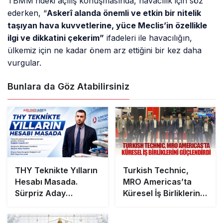
TBMM’ndeki açılış konuşmasında, havacılık için söz
ederken, “
Askerî alanda önemli ve etkin bir nitelik
taşıyan hava kuvvetlerine, yüce Meclis’in özellikle
ilgi ve dikkatini çekerim”
ifadeleri ile havacılığın,
ülkemiz için ne kadar önem arz ettiğini bir kez daha
vurgular.
Bunlara da Göz Atabilirsiniz
THY Teknikte Yılların
Turkish Technic,
Hesabı Masada.
MRO Americas’ta
Sürpriz Aday
Küresel İş Birliklerini
Dengeleri Değiştirir
Güçlendirdi
mi?