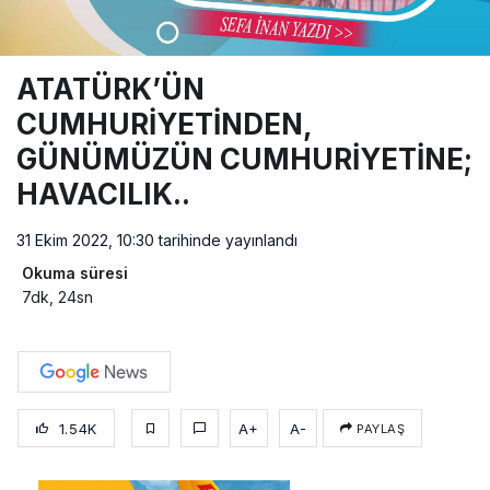
ATATÜRK’ÜN
CUMHURİYETİNDEN,
GÜNÜMÜZÜN CUMHURİYETİNE;
HAVACILIK..
31 Ekim 2022, 10:30
tarihinde yayınlandı
Okuma süresi
7dk, 24sn
1.54K
A+
A-
PAYLAŞ