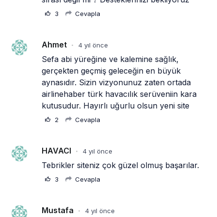
3
Cevapla
Ahmet
4 yıl önce
•
Sefa abi yüreğine ve kalemine sağlık, 
gerçekten geçmiş geleceğin en büyük 
aynasıdır. Sizin vizyonunuz zaten ortada 
airlinehaber türk havacılık serüveniin kara 
kutusudur. Hayırlı uğurlu olsun yeni site
2
Cevapla
HAVACI
4 yıl önce
•
Tebrikler siteniz çok güzel olmuş başarılar.
3
Cevapla
Mustafa
4 yıl önce
•