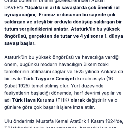
Orada dönemin önemli gazetecilerinden Abidin
DAVER’e
“Uçakların artık savaşlarda çok önemli rol
oynayacağını, Fransız ordusunun bu sayede çok
saldırgan ve ateşli bir orduyla dönüşüp saldırgan bir
tutum sergilediklerini anlatır
.
Atatürk’ün bu yüksek
öngörüsü, gerçekten de tutar ve 4 yıl sonra 1. dünya
savaşı başlar.
Atatürk’ün bu yüksek öngörüsü ve havacılığa verdiği
önem, bugünkü modern havacılığın ülkemizdeki
temellerinin atılmasını sağlar ve 1925 yılında Ankara da
bir evde
Türk Tayyare Cemiyeti
kurulmasıyla (16
Şubat 1925) temel atılmış olur. Yurt düzeyinde
faaliyetlerin başladığı dönemde, harf devrimi yapılır ve
adı
Türk Hava Kurumu
(THK)
olarak
değiştirilir ve o
günlere göre çok başarılı işlere imza atılır.
Ulu önderimiz Mustafa Kemal Atatürk 1 Kasım 1924’de,