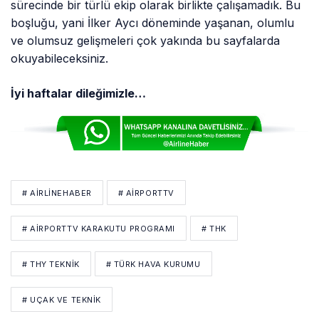
sürecinde bir türlü ekip olarak birlikte çalışamadık. Bu
boşluğu, yani İlker Aycı döneminde yaşanan, olumlu
ve olumsuz gelişmeleri çok yakında bu sayfalarda
okuyabileceksiniz.
İyi haftalar dileğimizle…
# AIRLINEHABER
# AIRPORTTV
# AIRPORTTV KARAKUTU PROGRAMI
# THK
# THY TEKNIK
# TÜRK HAVA KURUMU
# UÇAK VE TEKNİK