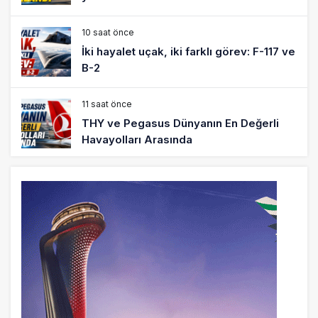
10 saat önce
İki hayalet uçak, iki farklı görev: F-117 ve
B-2
11 saat önce
THY ve Pegasus Dünyanın En Değerli
Havayolları Arasında
12 saat önce
Fly Baghdad ABD yaptırım listesinden
çıkarıldı
13 saat önce
Elektrikli uçaklar Avrupa’da kısa rotalara
hazırlanıyor