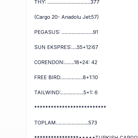
THY: …………………………377
(Cargo 20- Anadolu Jet:57)
PEGASUS: ………………….91
SUN EKSPRES:….55+12:67
CORENDON:…….18+24: 42
FREE BIRD…………….8+1:10
TAILWIND:…………….5+1: 6
**************************
TOPLAM…………………..573
*********************TURKISH CARG