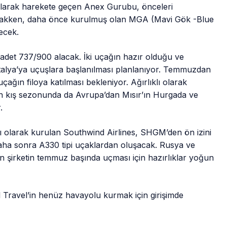
 iflasları için anket
 olarak harekete geçen Anex Gurubu, önceleri
racakken, daha önce kurulmuş olan MGA (Mavi Gök -Blue
recek.
r adet 737/900 alacak. İki uçağın hazır olduğu ve
lya’ya uçuşlara başlanılması planlanıyor. Temmuzdan
çağın filoya katılması bekleniyor. Ağırlıklı olarak
in kış sezonunda da Avrupa’dan Mısır’ın Hurgada ve
.
lı olarak kurulan Southwind Airlines, SHGM’den ön izini
e daha sonra A330 tipi uçaklardan oluşacak. Rusya ve
n şirketin temmuz başında uçması için hazırlıklar yoğun
 Travel’in henüz havayolu kurmak için girişimde