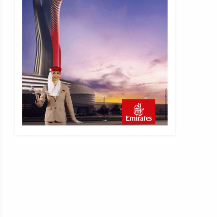
4 saat önce
SpaceX Falcon 9’un ikinci
kademesi Ay’a çarptı
4 saat önce
Üniformasız Disiplin: Kabin
Ekipleri Nasıl Yolcu Olur?
20 saat önce
ISG’nin terminal
memurlarından can kurtaran
hamle