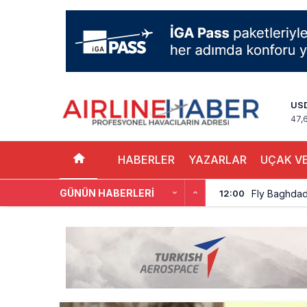
US
47,
HABERLER
YAZARLAR
UÇAK VE
GÜNÜN HABERLERI
Elektrikli uç
11:00
Trump’ı taşı
10:30
Emirates A38
10:00
Emirates’in r
9:14
DHL uçağı hav
8:37