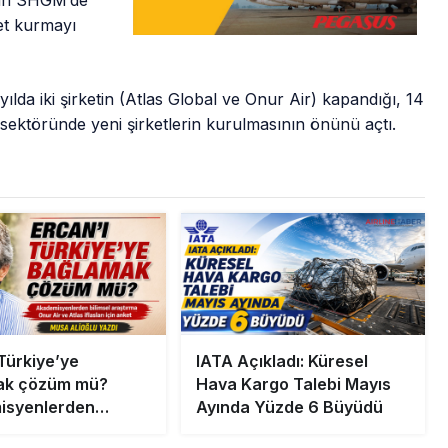
için SHGM’de
ket kurmayı
 yılda iki şirketin (Atlas Global ve Onur Air) kapandığı, 14
ık sektöründe yeni şirketlerin kurulmasının önünü açtı.
 Türkiye’ye
IATA Açıkladı: Küresel
ak çözüm mü?
Hava Kargo Talebi Mayıs
isyenlerden
Ayında Yüzde 6 Büyüdü
 araştırma Onur Air