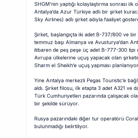
ve Atlas
SHGM’nin yaptığı kolaylaştırma sonrası ilk
Antalya’da Azur Türkiye adlı bir şirket ku
Sky Airlines) adlı şirket adıyla faaliyet göste
Şirket, başlangıçta iki adet B-737/800 ve bi
temmuz başı Almanya ve Avusturya’dan Anta
itibaren de peş peşe üç adet B-777-300 tipi u
Avrupa ülkelerine uçuş yapacak olan şirket
Sharm el Sheikh’e uçuş yapması planlanıyor
Yine Antalya merkezli Pegas Touristic’e bağ
aldı. Şirket filosu, ilk etapta 3 adet A321 v
Türk Cumhuriyetleri pazarında çalışacak ola
bir şekilde sürüyor.
Rusya pazarındaki diğer tur operatörü Coral
bulunmadığı belirtiliyor.