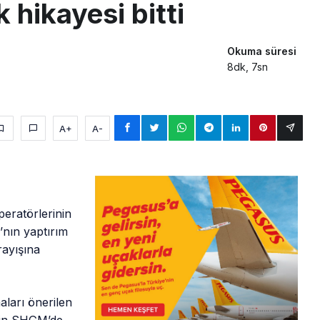
k hikayesi bitti
Okuma süresi
8dk, 7sn
A+
A-
peratörlerinin
’nın yaptırım
rayışına
aları önerilen