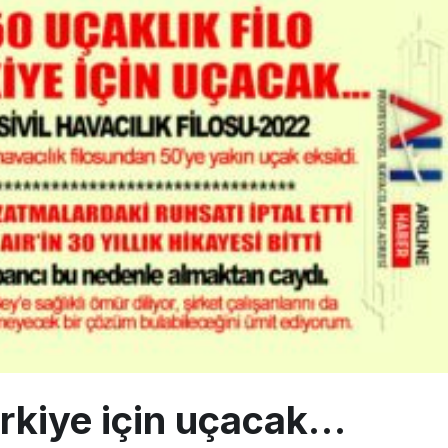
 9’un ikinci kademesi Ay’a çarptı
siplin: Kabin Ekipleri Nasıl Yolcu Olur?
ABD yaptırım listesinden çıkarıldı
ürkiye için uçacak…