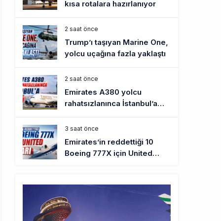
kısa rotalara hazırlanıyor
2 saat önce
Trump’ı taşıyan Marine One,
yolcu uçağına fazla yaklaştı
2 saat önce
Emirates A380 yolcu
rahatsızlanınca İstanbul’a
indi
3 saat önce
Emirates’in reddettiği 10
Boeing 777X için United
kararı
3 saat önce
DHL uçağı havada cisimle
çarpıştı, havalimanında
patlayıcı drone bulundu