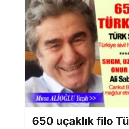
SpaceX Falcon
8:11
Üniformasız Di
7:50
Fly Baghdad 
12:00
650 uçaklık filo T