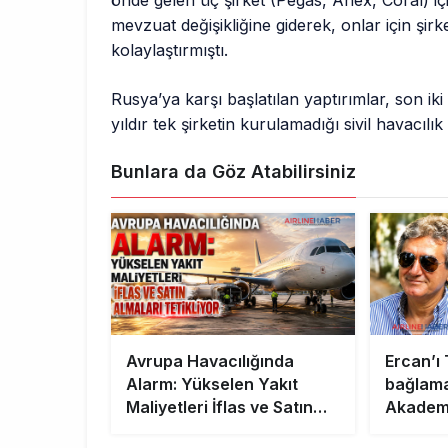
önde gelen üç şirket (Pegas, Anex, Coral) 
mevzuat değişikliğine giderek, onlar için şir
kolaylaştırmıştı.
Rusya’ya karşı başlatılan yaptırımlar, son iki
yıldır tek şirketin kurulamadığı sivil havacıl
Bunlara da Göz Atabilirsiniz
Avrupa Havacılığında
Ercan’ı
Alarm: Yükselen Yakıt
bağlam
Maliyetleri İflas ve Satın
Akadem
Almaları Tetikliyor
bilimsel