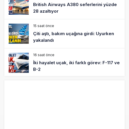
British Airways A380 seferlerini yüzde
28 azaltıyor
15 saat önce
Çiti aştı, bakım uçağına girdi: Uyurken
yakalandı
16 saat önce
İki hayalet uçak, iki farklı görev: F-117 ve
B-2
17 saat önce
THY ve Pegasus Dünyanın En Değerli
Havayolları Arasında
18 saat önce
Fly Baghdad ABD yaptırım listesinden
çıkarıldı