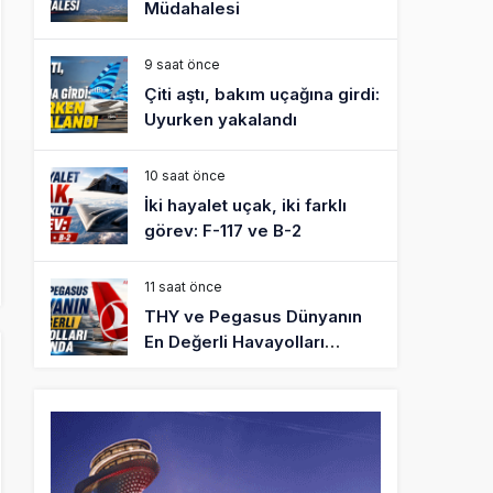
Müdahalesi
9 saat önce
Çiti aştı, bakım uçağına girdi:
Uyurken yakalandı
10 saat önce
İki hayalet uçak, iki farklı
görev: F-117 ve B-2
11 saat önce
THY ve Pegasus Dünyanın
En Değerli Havayolları
Arasında
12 saat önce
Fly Baghdad ABD yaptırım
listesinden çıkarıldı