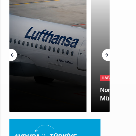
HABERLER
Norwegian Uçağına Polis
Müdahalesi