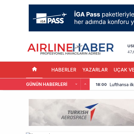
US
47,
HABERLER
YAZARLAR
UÇAK VE
GÜNÜN HABERLERI
Lufthansa ilk
18:00
Norwegian U
17:00
British Airw
16:00
Çiti aştı, b
15:00
İki hayalet u
14:00