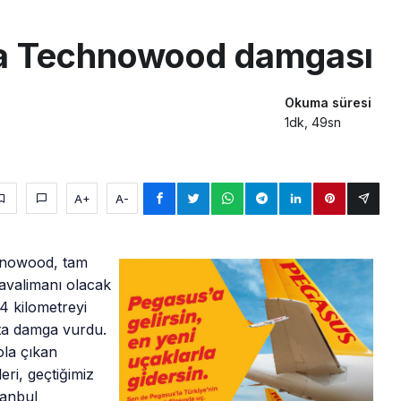
sus Dünyanın En Değerli Havayolları Arasında
na Technowood damgası
ABD yaptırım listesinden çıkarıldı
aklar Avrupa’da kısa rotalara hazırlanıyor
Okuma süresi
1dk, 49sn
A+
A-
hnowood, tam
avalimanı olacak
4 kilometreyi
ta damga vurdu.
ola çıkan
ri, geçtiğimiz
tanbul