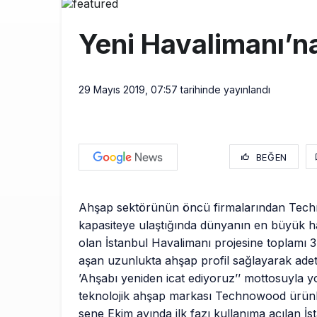
THY ve Pega
13:00
Yeni Havalimanı’
Fly Baghdad 
12:00
Elektrikli uç
11:00
29 Mayıs 2019, 07:57
tarihinde yayınlandı
BEĞEN
Ahşap sektörünün öncü firmalarından Tec
kapasiteye ulaştığında dünyanın en büyük h
olan İstanbul Havalimanı projesine toplamı 3
aşan uzunlukta ahşap profil sağlayarak ade
’Ahşabı yeniden icat ediyoruz’’ mottosuyla y
teknolojik ahşap markası Technowood ürünle
sene Ekim ayında ilk fazı kullanıma açılan İs