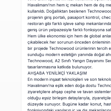
Havalimanı’nın hem iç mekan hem de dış me
kullanıldı. Doğallıktan beslenen Technowoo
projenin giriş portalı, pasaport kontrol, chec
restoran gibi farklı işleve sahip mekanlarında
geniş ürün yelpazesiyle farklı fonksiyona sah
Hem ülke ekonomisi için hem de global anla
çıkabilecek her sorunun önceden önleminin a
bir projede Technowood ürünlerinin tercih ed
sunduğu modern estetiğin yanında doğal ahş
Technowood, A2 Sınıfı Yangın Dayanımı Serti
tasarlanmasına katkıda bulunuyor.
AHŞABA YENİLİKÇİ YAKLAŞIM
En modern inşaat teknolojileri ve son teknolo
Havalimanı’na eşlik eden doğa dostu Techn
ziyaretçilere ahşap cephe ve tavan sistemler
olduğu eşsiz birleşim detaylarıyla, ziyaretçi
düzeyde sunuyor. Bugüne kadar konut, hastane
fonksiyondaki yapıların iç ve dış mekanları