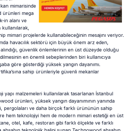
kan mimarisinde
d ürünleri mega
k-in alanı ve
 kullanılarak,
ip mimari projelerde kullanabileceğinin mesajını veriyor.
mda havacılık sektörü için büyük önem arz eden,
lındığı, güvenlik önlemlerinin en üst düzeyde olduğu
ilmesinin en önemli sebeplerinden biri kullanıcıya
aba göre gösterdiği yüksek yangın dayanımı.
fika’sına sahip ürünleriyle güvenli mekanlar
ji yapı malzemeleri kullanılarak tasarlanan İstanbul
owood ürünleri, yüksek yangın dayanımının yanında
i, pergolaları ve daha birçok farklı ürününün sahip
lere hem teknolojiyi hem de modern mimari estetiği en üst
, otel, kafe, restoran gibi farklı ölçekte ve farklı
na ahşabın teknolojik halini sunan Technowood ahşabın