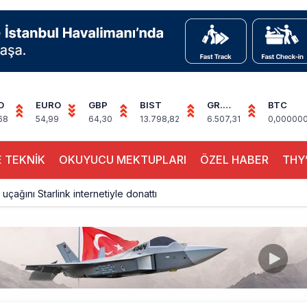
D
EURO
GBP
BIST
GR.
BTC
ALTIN
68
54,99
64,30
13.798,82
6.507,31
0,00000
 TEKNİK
OKUYUCU MEKTUPLARI
ÖZEL HABER
THY’
 uçağını Starlink internetiyle donattı
çağına Polis Müdahalesi
ays A380 seferlerini yüzde 28 azaltıyor
akım uçağına girdi: Uyurken yakalandı
çak, iki farklı görev: F-117 ve B-2