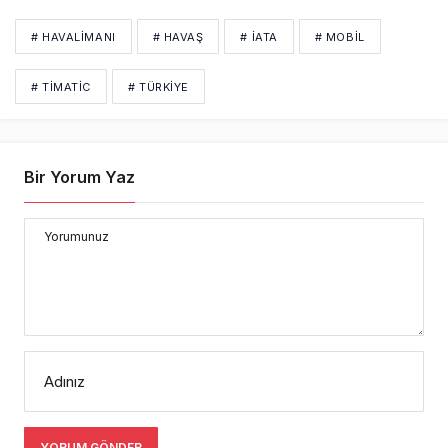
# HAVALİMANI
# HAVAŞ
# IATA
# MOBIL
# TIMATIC
# TÜRKIYE
Bir Yorum Yaz
Yorumunuz
Adınız
YORUM GÖNDER