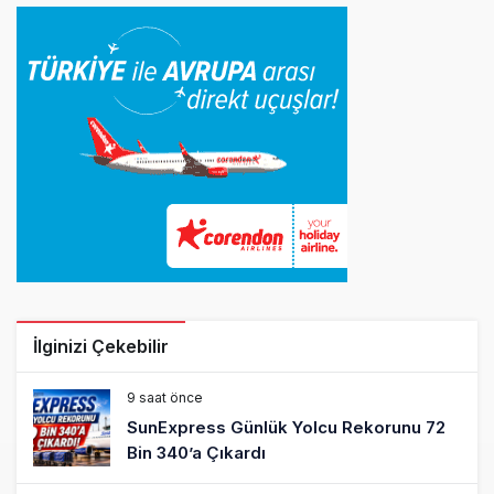
İlginizi Çekebilir
9 saat önce
SunExpress Günlük Yolcu Rekorunu 72
Bin 340’a Çıkardı