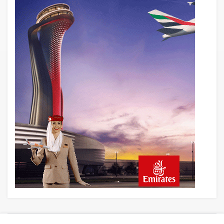
16 saat önce
AJet Uçuşlarıyla Rus Turist İçin Yeni
Türkiye Rotası
17 saat önce
Airbus Temmuz bilançosunu açıkladı:
204 yeni sipariş
18 saat önce
İstanbul uçağına polis köpeklerle girdi: 3
yolcu indirildi
18 saat önce
AyJet eğitim uçağı Hezarfen yakınında
kırım geçirdi