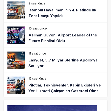
9 saat önce
İstanbul Havalimanı’nın 4. Pistinde İlk
Test Uçuşu Yapıldı
10 saat önce
Aslıhan Güven, Airport Leader of the
Future Finalisti Oldu
11 saat önce
EasyJet, 5,7 Milyar Sterline Apollo’ya
Satılıyor
12 saat önce
Pilotlar, Teknisyenler, Kabin Ekipleri ve
Yer Hizmeti Çalışanları Gazeteci Olmaya
Çalışıyor!
14 saat önce
BookingAgora’dan Dubai’ye iki FAM Trip