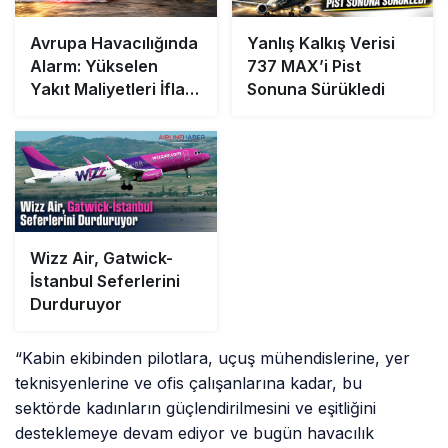
Avrupa Havacılığında
Yanlış Kalkış Verisi
Alarm: Yükselen
737 MAX’i Pist
Yakıt Maliyetleri İflas
Sonuna Sürükledi
ve Satın Almaları
Tetikliyor
Wizz Air, Gatwick-
İstanbul Seferlerini
Durduruyor
“Kabin ekibinden pilotlara, uçuş mühendislerine, yer
teknisyenlerine ve ofis çalışanlarına kadar, bu
sektörde kadınların güçlendirilmesini ve eşitliğini
desteklemeye devam ediyor ve bugün havacılık