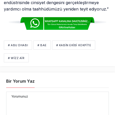
endüstrisinde cinsiyet dengesini gerçekleştirmeye
yardımcı olma taahhüdümüzü yeniden teyit ediyoruz.”
# ABU DHABI
# BAE
# KABIN EKIBI KOKPITE
# WIZZ AIR
Bir Yorum Yaz
Yorumunuz